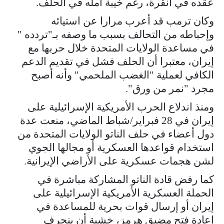
عقده في أنقرة، رغم خيبة أمله في الحلف.
وكان ترمب قد أعرب مرارا عن استيائه
وإحباطه من التحالف بسبب ما وصفه بـ"تردده "
في مساعدة الولايات المتحدة خلال حربها مع
إيران، معتبرا أن الحلف فشل في تقديم الدعم
الكافي لعملية "الغضب الملحمي" وأنه أصبح
مجرد "نمر من ورق".
ومنذ اندلاع الحرب الأمريكية الإسرائيلية على
إيران في 28 فبراير/شباط الماضي، منعت عدة
دول أعضاء في حلف الناتو الولايات المتحدة من
استخدام قواعدها العسكرية أو مجالها الجوي
لشن هجمات عسكرية على الأراضي الإيرانية.
كما رفض قادة الناتو المشاركة مباشرة في
الحملة العسكرية الأمريكية الإسرائيلية على
إيران أو إرسال قوات بحرية للمساعدة في
إعادة فتح مضيق هرمز، خشية أن ينجرف