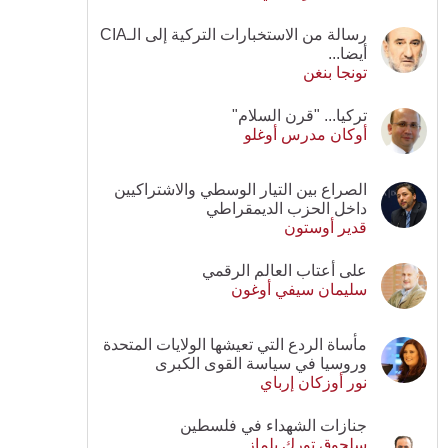
رسالة من الاستخبارات التركية إلى الـCIA
أيضا...
تونجا بنغن
تركيا... "قرن السلام"
أوكان مدرس أوغلو
الصراع بين التيار الوسطي والاشتراكيين
داخل الحزب الديمقراطي
قدير أوستون
على أعتاب العالم الرقمي
سليمان سيفي أوغون
مأساة الردع التي تعيشها الولايات المتحدة
وروسيا في سياسة القوى الكبرى
نور أوزكان إرباي
جنازات الشهداء في فلسطين
سلجوق تورك يلماز