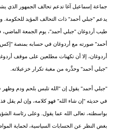
جماعة إسماعيل آغا تدعم تحالف الجمهور الذي يشكل
يدعم "جبلي أحمد" ذات التحالف المؤيد للحكومة. و
طيب أردوغان "جبلي أحمد"، يوم الجمعة الماضي، 
أحمد" صورته مع أردوغان في حسابه بمنصة "إكس"، 
أردوغان، إلا أن تكهنات مطلعين على موقف أردوغان
"جبلي أحمد" وحذَّره من مغبة تكرار خزعبلاته.
"جبلي أحمد" يقول إن "الله تلبس بلحم ودم وظهر 
في حديثه "إن شاء الله" فهو كلامه، وإن لم يقل فذل
بواسطته، تعالى الله عما يقول. وعلى رئاسة الشؤون 
بغض النظر عن الحسابات السياسية، لحماية المواطني