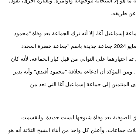
ما هو إلا استجابة لتوجيهاته وأوامره. وبعبارة أخرى، يقول
عن طريقه.
ة إسماعيل آغا، إلا أنه ترك الجماعة بعد وفاة "محمود
أفندي" في حزيران/ يونيو 2022، ليؤسس في أيار/ مايو 2024 جماعة جديدة باسم "جماعة خضرة المجدد
م اختيارهما على التوالي من قبل كبار الجماعة، لأنه كان
ومن المؤكد أن ادعاءه بخلافة "محمود أفندي" وأنه يدير
المنتمين إلى جماعة إسماعيل آغا التي تعد من
ق الصوفية بعد وفاة شيوخها ليست جديدة. وانقسمت
لاث جماعات، وأعلن كل واحد من أبناء الشيخ الثلاثة أنه هو