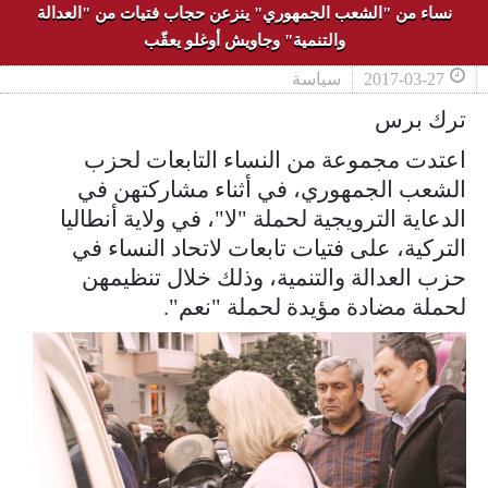
نساء من "الشعب الجمهوري" ينزعن حجاب فتيات من "العدالة
والتنمية" وجاويش أوغلو يعقّب
2017-03-27
سياسة
ترك برس
اعتدت مجموعة من النساء التابعات لحزب
الشعب الجمهوري، في أثناء مشاركتهن في
الدعاية الترويجية لحملة "لا"، في ولاية أنطاليا
التركية، على فتيات تابعات لاتحاد النساء في
حزب العدالة والتنمية، وذلك خلال تنظيمهن
لحملة مضادة مؤيدة لحملة "نعم".