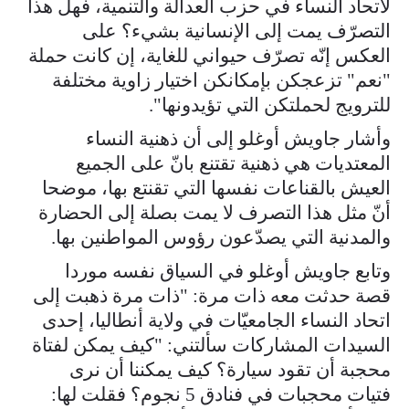
لاتحاد النساء في حزب العدالة والتنمية، فهل هذا
التصرّف يمت إلى الإنسانية بشيء؟ على
العكس إنّه تصرّف حيواني للغاية، إن كانت حملة
"نعم" تزعجكن بإمكانكن اختيار زاوية مختلفة
للترويج لحملتكن التي تؤيدونها".
وأشار جاويش أوغلو إلى أن ذهنية النساء
المعتديات هي ذهنية تقتنع بانّ على الجميع
العيش بالقناعات نفسها التي تقنتع بها، موضحا
أنّ مثل هذا التصرف لا يمت بصلة إلى الحضارة
والمدنية التي يصدّعون رؤوس المواطنين بها.
وتابع جاويش أوغلو في السياق نفسه موردا
قصة حدثت معه ذات مرة: "ذات مرة ذهبت إلى
اتحاد النساء الجامعيّات في ولاية أنطاليا، إحدى
السيدات المشاركات سألتني: "كيف يمكن لفتاة
محجبة أن تقود سيارة؟ كيف يمكننا أن نرى
فتيات محجبات في فنادق 5 نجوم؟ فقلت لها: