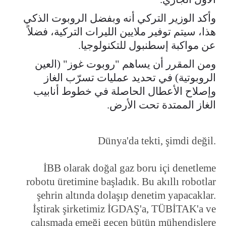
وأكد الوزير التركي أنه وبفضل الروبوت الذكي
هذا، سيتم توفير ملايين الليرات التركية، فضلاً
عن مواكبة إسطنبول للتكنولوجيا.
ومن المقرر أن يساهم "روبوت غوز" (العين
الروبوتية) في تحديد عمليات تسرّب الغاز
وإصلاح الأعطال الحاصلة في خطوط أنابيب
الغاز الممتدة تحت الأرض.
Dünya'da tekti, şimdi değil.
İBB olarak doğal gaz boru içi denetleme
robotu üretimine başladık. Bu akıllı robotlar
şehrin altında dolaşıp denetim yapacaklar.
İştirak şirketimiz İGDAŞ'a, TÜBİTAK'a ve
çalışmada emeği geçen bütün mühendislere