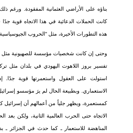
بناؤه على الأراضي العثمانية المفقودة. ورغم ذلك 
كانت الحملات الدعائية في هذا الاتجاه قوية جدً
هذه التطورات الأخيرة، مثل "الحروب الجيوسياسي
وحتى إن كانت شخصيات مؤسسة للصهيونية مثل ث
تفسير بروز اللاهوت اليهودي في بلدان مثل ترك
استولت على العقول واستعمرتها قوية جدًا. إ
الاستعماري. وبطبيعة الحال لم يرَ مؤسسو إسرائي
كمستعمرة، ويظهر جلياً من أعمالهم أن إسرائيل
الاتجاه حتى الحرب العالمية الثانية، ولكن بعد ا
المناهضة للاستعمار ـ كما حدث في الجزائر ـ بد