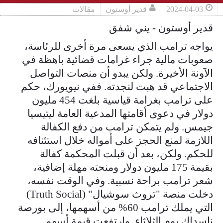
2024-04-03
قدير أوستون
مقالات
قدير أوستون - يني شفق
يواجه ترامب الذي يسعى مرة أخرى للرئاسة،
صعوبات مالية جراء غرامات قضائية باهظة في
الآونة الأخيرة. ولكن يبدو أن منصات التواصل
الاجتماعي قد هبت لنجدته. ففي نيويورك، حكم
على ترامب بغرامة قياسية بلغت 454 مليون
دولار في دعوى أقامتها المدعية العامة ليتيسيا
جيمس. ولم يتمكن ترامب من دفع الكفالة
اللازمة لمنع الحجز على أمواله خلال استئنافه
للحكم. ولكن، بعد أن قبلت المحكمة كفالة
بقيمة 175 مليون دولار ومنحته مهلة إضافية،
شعر ترامب براحة نسبية. وفي الوقت نفسه،
دخلت منصة "تروث سوشيال" (Truth Social)
التي يملك ترامب 60% من أسهمها، إلى بورصة
ناسداك يوم الثلاثاء. وارتفعت قيمة أسهم