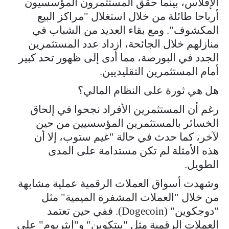
الإفلاس، بينما حقق المستثمرون المؤسسيون
أرباحا طائلة من خلال استغلال "مراكز البيع
المكشوف". ومع بقاء العديد من الشباب في
منازلهم خلال الجائحة، ازداد عدد المستثمرين
الجدد في البورصة، مما أدى إلى ظهور تحد كبير
أمام المستثمرين التقليديين.
هل هي ثورة على النظام المالي؟
رغم أن المستثمرين الأفراد نجحوا في إلحاق
الخسائر بالمستثمرين المؤسسيين من حين
لآخر، كما حدث في حالة "غيم ستوب، إلا أن
هذه الأمثلة لم تكن مستدامة على المدى
الطويل.
وشهدت أسواق العملات الرقمية عملية مشابهة
من خلال "العملات المشفرة الميمية" مثل
"دوجكوين" (Dogecoin). ففي حين تعتمد
العملات الرقمية مثل "بيتكوين" و"إيثريوم" على