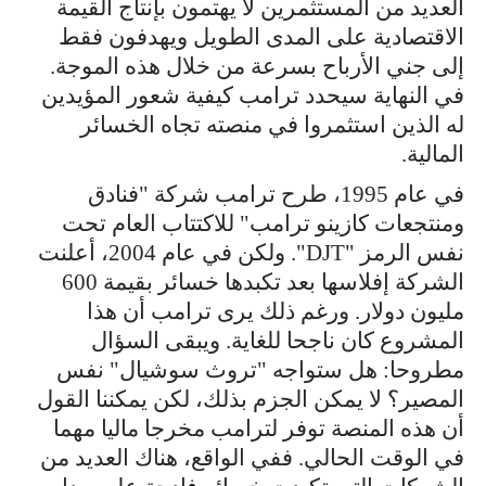
العديد من المستثمرين لا يهتمون بإنتاج القيمة
الاقتصادية على المدى الطويل ويهدفون فقط
إلى جني الأرباح بسرعة من خلال هذه الموجة.
في النهاية سيحدد ترامب كيفية شعور المؤيدين
له الذين استثمروا في منصته تجاه الخسائر
المالية.
في عام 1995، طرح ترامب شركة "فنادق
ومنتجعات كازينو ترامب" للاكتتاب العام تحت
نفس الرمز "DJT". ولكن في عام 2004، أعلنت
الشركة إفلاسها بعد تكبدها خسائر بقيمة 600
مليون دولار. ورغم ذلك يرى ترامب أن هذا
المشروع كان ناجحا للغاية. ويبقى السؤال
مطروحا: هل ستواجه "تروث سوشيال" نفس
المصير؟ لا يمكن الجزم بذلك، لكن يمكننا القول
أن هذه المنصة توفر لترامب مخرجا ماليا مهما
في الوقت الحالي. ففي الواقع، هناك العديد من