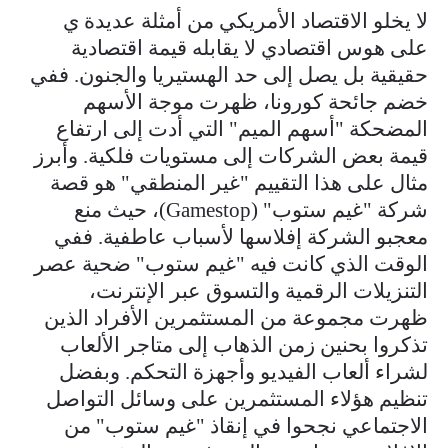
لا يخلو الاقتصاد الأمريكي من أمثلة عديدة ي
على هوس اقتصادي لا يقابله قيمة اقتصادية
حقيقية بل يصل إلى حد الهستيريا والجنون. ففي
خضم جائحة كورونا، ظهرت موجة الأسهم
المضحكة "أسهم الميم" التي أدت إلى ارتفاع
قيمة بعض الشركات إلى مستويات فلكية. وأبرز
مثال على هذا التقييم "غير المنطقي" هو قصة
شركة "غيم ستوب" (Gamestop)، حيث منع
معجبو الشركة إفلاسها لأسباب عاطفية. ففي
الوقت الذي كانت فيه "غيم ستوب" ضحية عصر
التنزيلات الرقمية والتسوق عبر الإنترنت،
ظهرت مجموعة من المستثمرين الأفراد الذين
تذكروا بحنين زمن الذهاب إلى متاجر الألعاب
لشراء ألعاب الفيديو وأجهزة التحكم. وبفضل
تنظيم هؤلاء المستثمرين على وسائل التواصل
الاجتماعي نجحوا في إنقاذ "غيم ستوب" من