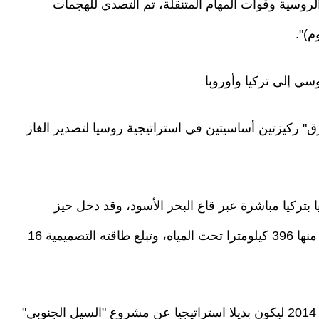
روسية وقوات المهام المتنقلة، تم التصدي للهجمات
م)".
وسي إلى تركيا وأوروبا
رق" ركيزتين أساسيتين في استراتيجية روسيا لتصدير الغاز
 بتركيا مباشرة عبر قاع البحر الأسود، وقد دخل حيز
التشغيل عام 2005. ويمتد لمسافة 1213 كيلومترا، منها 396 كيلومترا تحت المياه، وتبلغ طاقته التصميمية 16
أما "السيل التركي" فقد أعلن عنه في ديسمبر عام 2014 ليكون بديلا استراتيجيا عن مشروع "السيل الجنوبي"