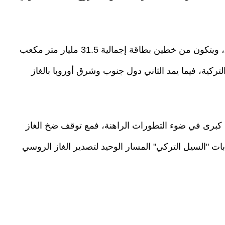
ودخل "السيل التركي" حيز التشغيل في يناير 2020، ويتكون من خطين بطاقة إجمالية 31.5 مليار متر مكعب
تركية، فيما يمد الثاني دول جنوب وشرق أوروبا بالغاز
كبرى في ضوء التطورات الراهنة، فمع توقف ضخ الغاز
وسي عبر الأراضي الأوكرانية مطلع عام 2025، بات "السيل التركي" المسار الوحيد لتصدير الغاز الروسي