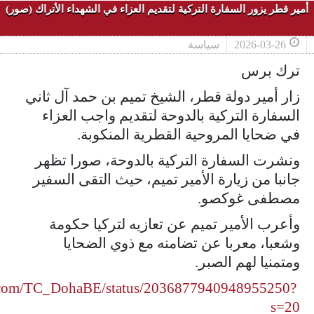
أمير قطر يزور السفارة التركية لتقديم العزاء في الشهداء الأتراك (صور)
2026-03-26
سياسة
ترك برس
زار أمير دولة قطر، الشيخ تميم بن حمد آل ثاني
السفارة التركية بالدوحة لتقديم واجب العزاء
في ضحايا المروحية القطرية المنكوبة.
ونشرت السفارة التركية بالدوحة، صورا تظهر
جانبا من زيارة الأمير تميم، حيث التقى السفير
مصطفى غوكصو.
وأعرب الأمير تميم عن تعازيه لتركيا حكومة
وشعبا، معربا عن تضامنه مع ذوي الضحايا
ومتمنيا لهم الصبر.
x.com/TC_DohaBE/status/2036877940948955250?
s=20