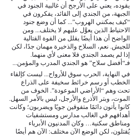
يقوده، يعني على الأرجح أن غالبية الجنود في
الجبهة، من الجندي إلى القائد، يفكرون في
“كيف يمكنني الهروب”... كما أن وضع جنود
الاحتياط الذين يعوَّل عليهم لا يختلف... ومن
الواضح أن هذا أيضًا يقلل من القوة القتالية
للجيش. نعم، السلاح والذخيرة مهمان جدًا، لكن
إذا لم يصمد الجندي فلا معنى لأي منهما.
فـ“أفضل سلاح” هو الجندي المدرب والمؤمن...
في النهاية، الحرب سوق للأرواح... ليست كإلقاء
الخطب أو رسم خرائط سخيفة على الذراع
تحت وهم “الأراضي الموعودة”. الخوف من
الموت، وبتر الأذرع والأرجل، ليس بالأمر السهل.
كانوا يأتون دائمًا متفوقين جويًا ويضربون؛ وكانت
أهدافهم في الغالب مدارس ومستشفيات
ومناطق سكنية… وكان المدنيون الأبرياء
يُقتلون، لكن الوضع الآن مختلف: الآن هم أيضًا