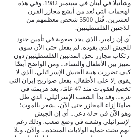
وشاتيلا في لبنان في سبتمبر 1982. وفي هذه
الهجمات التي تُعد من أبشع مجازر القرن
العشرين، قُتل 3500 شخص معظمهم من
اللاجئين الفلسطينيين.
أي إن زامير، الذي يجد صعوبة في تأمين جنود
للجيش الذي يقوده، لم يفعل حتى الآن سوى
ارتكاب مجازر بحق المدنيين الفلسطينيين دون
تمييز بين الأطفال والنساء... ومن الواضح أيضًا
كيف تضررت هيبة الجيش الإسرائيلي، الذي لا
يقوى إلا على الأطفال، بفعل صواريخ إيران التي
تخضع لعقوبات منذ 47 عامًا، بعد هزيمته في
غزة... وقد بدأ الشعب الإسرائيلي، الذي ظل
صامتًا إزاء المجازر حتى الآن، يشعر بالموت؛
وهو الآن في حالة ذعر... أي إن الجيش
الإسرائيلي وشعبه في وضع صعب. وذلك رغم
أنهم تحت حماية الولايات المتحدة... والآن، وبلا