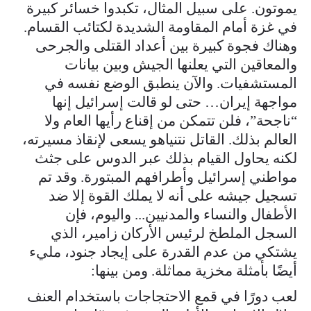
يموتون. على سبيل المثال، تكبدوا خسائر كبيرة
في غزة أمام المقاومة الشديدة لكتائب القسام.
وهناك فجوة كبيرة بين أعداد القتلى والجرحى
والمعاقين التي يعلنها الجيش وبين بيانات
المستشفيات. والآن ينطبق الوضع نفسه في
مواجهة إيران… حتى لو قالت إسرائيل إنها
“ناجحة”، فلن تتمكن من إقناع رأيها العام ولا
العالم بذلك. القاتل نتنياهو يسعى لإنقاذ مسيرته،
لكنه يحاول القيام بذلك عبر الدوس على جثث
مواطني إسرائيل وأطرافهم المبتورة. وقد تم
تسجيل جيشه على أنه لا يملك القوة إلا ضد
الأطفال والنساء والمدنيين... واليوم، فإن
السجل الملطخ لرئيس الأركان زامير، الذي
يشتكي من عدم القدرة على إيجاد جنود، مليء
أيضًا بأمثلة مخزية مماثلة. ومن بينها:
لعب دورًا في قمع الاحتجاجات باستخدام العنف