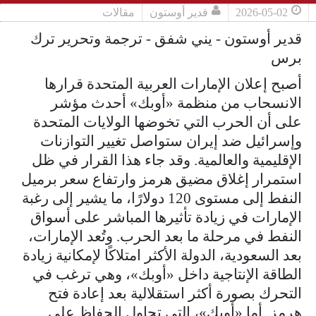
2026-05-02
قدير أوستون
مقالات
قدير أوستون - يني شفق - ترجمة وتحرير ترك
برس
أصبح إعلان الإمارات العربية المتحدة قرارها
الانسحاب من منظمة «أوبك» أحدث مؤشر
على أن الحرب التي تخوضها الولايات المتحدة
وإسرائيل ضد إيران ستواصل تغيير التوازنات
الإقليمية والعالمية. وقد جاء هذا القرار في ظل
استمرار إغلاق مضيق هرمز وارتفاع سعر برميل
النفط إلى مستوى 120 دولارًا، ما يشير إلى رغبة
الإمارات في زيادة تأثيرها المباشر على أسواق
النفط في مرحلة ما بعد الحرب. وتُعد الإمارات،
بعد السعودية، الدولة الأكثر امتلاكًا لإمكانية زيادة
الطاقة الإنتاجية داخل «أوبك»، وهي ترغب في
التحرك بصورة أكثر استقلالية بعد إعادة فتح
هرمز. أما «أوبك»، التي تحاول الحفاظ على