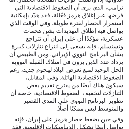
ترامب، الذي يرى أن الضغوط الاقتصادية التي
فرضها عبر إغلاق هرمز فعّالة، فقد هدّد بإمكانية
استمرار الحصار لفترة طويلة. وفي الوقت الذي
يواصل فيه إطلاق التهديدات بشن هجمات
عسكرية، مؤكدًا أن على إيران أن تتراجع
وتستسلم، فإنه يسعى إلى انتزاع تنازلات كبيرة
بشأن البرنامج النووي الإيراني. ومن الطبيعي أن
يزداد عدد الذين يرون في امتلاك القنبلة النووية
الحل الوحيد لمنع تعرض البلاد لهجوم جديد، رغم
الضغوط الاقتصادية الهائلة. وفي المقابل،
سيكون هناك أيضًا من يقترح تقديم بعض
التنازلات لتخفيف الضغوط الاقتصادية، خاصة أن
تطوير البرنامج النووي على المدى القصير
والمتوسط ليس ممكنًا أصلًا.
وفي حين يضغط حصار هرمز على إيران، فإنه
يواصل أيضًا تشكيل الديناميكيات الإقليمية. فقد