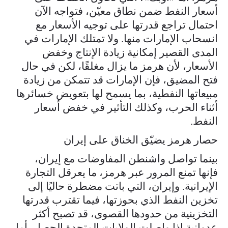
أسعار النفط ضمن نطاق معيّن، فتواجه الآن
احتمال تراجع قدرتها على توجيه الأسعار مع
انسحاب الإمارات منها. ولا تمتلك الإمارات في
المدى القصير إمكانية زيادة الإنتاج وخفض
الأسعار، لأن هرمز ما يزال مغلقًا، لكن في حال
فتح المضيق، فإن الإمارات قد تتمكن من زيادة
مبيعاتها النفطية، بما يسمح لها بتعويض خسائرها
أثناء الحرب، وكذلك التأثير في خفض أسعار
النفط.
حصار هرمز يضيّق الخناق على إيران
بينما تواصل واشنطن المفاوضات مع إيران،
فإنها تمنع المرور عبر هرمز، ما يعرقل التجارة
الإيرانية. وإيران، التي باتت مضطرة حاليًا إلى
تخزين النفط الذي بحوزتها، فيما تقترب قدرتها
التخزينية من حدودها القصوى، قد تصبح أكثر
عدوانية إذا واصلت الولايات المتحدة الحصار. أما