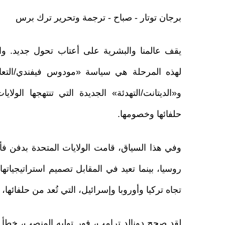
برجان توتار - صباح - ترجمة وتحرير ترك برس
يقف عالمنا والبشرية على أعتاب تحول جديد. وا
لهذه المرحلة هي سياسة «مودوس فيفندي/التع
و«الديتانت/التهدئة» الجديدة التي تنتهجها الولاي
حلفائها وخصومها.
وفي هذا السياق، قامت الولايات المتحدة بدفن 
روسيا، بينما تعيد في المقابل تصميم استراتيجياته
تجاه تركيا وأوروبا وإسرائيل، التي تُعد من حلفائها،
لقد صحح دونالد ترامب، فور توليه المنصب، خطأ ال