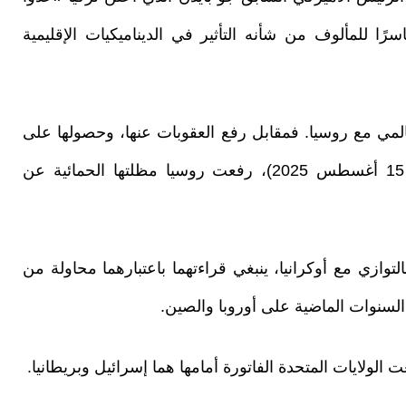
كاسرًا للمألوف من شأنه التأثير في الديناميكيات الإقليمية
المي مع روسيا. فمقابل رفع العقوبات عنها، وحصولها على
الشرعية من الولايات المتحدة (قمة ألاسكا في 15 أغسطس 2025)، رفعت روسيا مظلتها الحمائية عن
ازي مع أوكرانيا، ينبغي قراءتهما باعتبارهما محاولة من
 السنوات الماضية على أوروبا والصين.
لولايات المتحدة الفاتورة أمامها هما إسرائيل وبريطانيا.