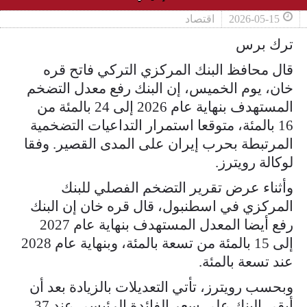
2026-05-15
اقتصاد
ترك برس
قال محافظ البنك المركزي التركي فاتح قره
خان، يوم الخميس، إن البنك رفع معدل التضخم
المستهدف بنهاية عام 2026 إلى ​24 بالمئة من
16 بالمئة، متوقعا استمرار التداعيات التضخمية
المرتبطة بحرب إيران على ‌المدى القصير. وفقا
لوكالة رويترز.
وأثناء عرض تقرير التضخم الفصلي للبنك
المركزي في اسطنبول، قال قره خان إن البنك
رفع أيضا المعدل المستهدف بنهاية عام 2027
إلى 15 بالمئة من تسعة بالمئة، وبنهاية عام 2028
عند تسعة بالمئة.
وبحسب رويترز، تأتي التعديلات بالزيادة بعد أن
أبقى ​البنك على سعر الفائدة الرئيسي عند 37