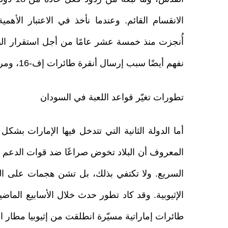
الانقسام القائم. وعندما نأخذ في الاعتبار الأهمي
أُنجزت منذ خمسة عشر عامًا من أجل استقرار البل
نفهم أيضًا سبب إرسال أنقرة طائرات إف-16، ومروحيات أتاك، ومركبات مدرعة إلى هناك.
تطورات تغيّر قواعد اللعبة في السودان
أما الدولة الثانية التي تتدخل فيها الإمارات ب
المعروف أن البلاد تخوض صراعًا ضد قوات الدعم الس
السريع. ولا تكتفي بذلك، بل تشن هجمات على الس
الإثيوبية. وقد كاد تطور حدث خلال الأسابيع الماض
طائرات إماراتية مسيّرة انطلقت من إثيوبيا مطار 