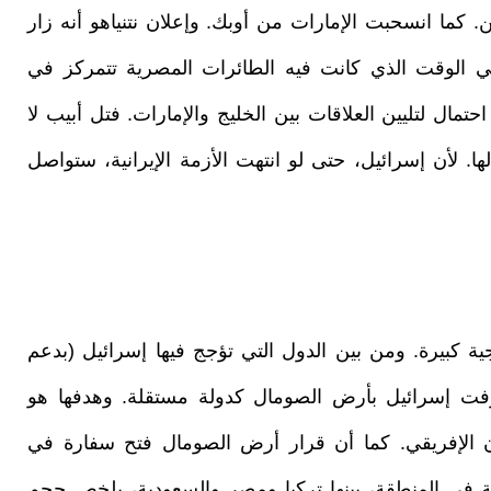
كما انسحبت الإمارات من أوبك. وإعلان نتنياهو أنه زار
في الوقت الذي كانت فيه الطائرات المصرية تتمركز في
مال لتليين العلاقات بين الخليج والإمارات. فتل أبيب لا
ا. لأن إسرائيل، حتى لو انتهت الأزمة الإيرانية، ستواصل
جية كبيرة. ومن بين الدول التي تؤجج فيها إسرائيل (بدعم
ترفت إسرائيل بأرض الصومال كدولة مستقلة. وهدفها هو
رن الإفريقي. كما أن قرار أرض الصومال فتح سفارة في
وما تبعه من ردود فعل حادة من 18 دولة في المنطقة، بينها تركيا ومصر والسعودية، يلخص حجم