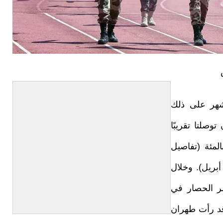
 شهر على ذلك
توصلتا تقريبًا
فاق، وأن مسودة الاتفاق اكتمل منها 80 بالمئة (تفاصيل
ربة من مسودة الاتفاق الأمريكي-الإيراني، 21 أبريل). وخلال
سر الحصار في
قد رأت طهران