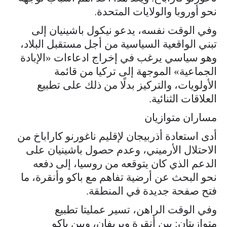
نحو أوروبا والولايات المتحدة.
وفي الوقت نفسه، يدعو نيكول باشينيان إلى
تبني الواقعية السياسية من أجل مستقبل البلاد،
وهو سياسي يرغب في إخراج ادعاءات «الإبادة
الجماعية» الموجهة إلى تركيا من قائمة
الأولويات، والتركيز بدلًا من ذلك على تطبيع
العلاقات الثنائية.
مساران متوازيان
أدى استعادة أذربيجان لإقليم ناغورنو كاراباخ من
الاحتلال الأرميني، وعدم حصول باشينيان على
الدعم الذي كان يتوقعه من روسيا، إلى دفعه
نحو البحث عن أرضية تفاهم مع باكو وأنقرة، ما
فتح صفحة جديدة في المنطقة.
وفي الوقت الراهن، تسير عمليتا تطبيع
متوازيتان: بين أنقرة ويريفان، وبين باكو