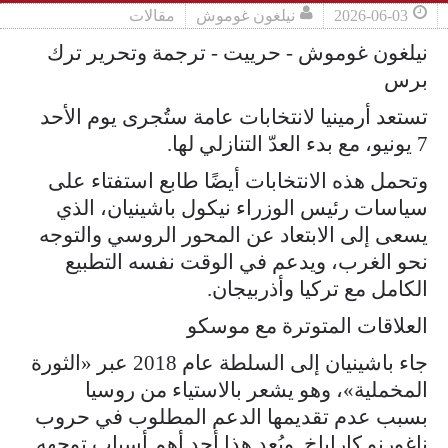
2026-06-03
نيلغون غوموش
مقالات
نيلغون غوموش - حرييت - ترجمة وتحرير ترك
برس
تستعد أرمينيا لانتخابات عامة ستُجرى يوم الأحد
7 يونيو، مع بدء العدّ التنازلي لها.
وتحمل هذه الانتخابات أيضًا طابع استفتاء على
سياسات رئيس الوزراء نيكول باشينيان، الذي
يسعى إلى الابتعاد عن المحور الروسي والتوجه
نحو الغرب، ويدعم في الوقت نفسه التطبيع
الكامل مع تركيا وأذربيجان.
العلاقات المتوترة مع موسكو
جاء باشينيان إلى السلطة عام 2018 عبر «الثورة
المخملية»، وهو يشعر بالاستياء من روسيا
بسبب عدم تقديمها الدعم المطلوب في حروب
ناغورنو كاراباخ. ويُعد هذا أحد أهم أسباب توجهه