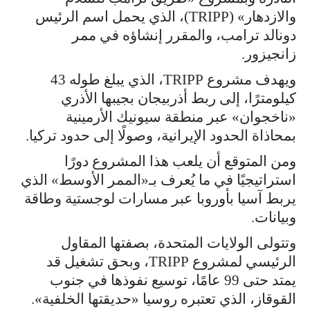
والازدهار» (TRIPP)، الذي يحمل اسم الرئيس
دونالد ترامب، والمقرر إنشاؤه في ممر
زانجيزور.
ويهدف مشروع TRIPP، الذي يبلغ طوله 43
كيلومترًا، إلى ربط أذربيجان بجيبها الأذري
«ناخجوان» عبر منطقة سيونيك الأرمينية
بمحاذاة الحدود الإيرانية، وصولًا إلى حدود تركيا.
ومن المتوقع أن يلعب هذا المشروع دورًا
استراتيجيًا في ما يُعرف بـ«الممر الأوسط» الذي
يربط آسيا بأوروبا عبر مسارات لوجستية وطاقة
وبيانات.
وتتولى الولايات المتحدة، بصفتها المقاول
الرئيسي لمشروع TRIPP، وبحق تشغيل قد
يمتد حتى 99 عامًا، توسيع نفوذها في جنوب
القوقاز، الذي تعتبره روسيا «حديقتها الخلفية».