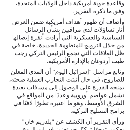
وقاعدة جوية أمريكية داخل الولايات المتحدة،
وفق ما ذكره التقرير.
وأضاف أن ظهور أهداف أمريكية ضمن العرض
أثار تساؤلات لدى مراقبين بشأن الرسائل
السياسية والعسكرية التي أرادت أنقرة إيصالها
من خلال الترويج للمنظومة الجديدة، خاصة في
ظل العلاقات التي تجمع الرئيس التركي رجب
طيب أردوغان بالإدارة الأمريكية.
وتابع مراسل "إسرائيل اليوم" أن المدى المعلن
للصاروخ، في حال أثبتت التجارب العملية صحته،
يمنحه القدرة على الوصول إلى مسافات بعيدة
تشمل عواصم أوروبية وعددًا من المواقع في
الشرق الأوسط، وهو ما اعتبره تطورًا لافتًا في
برامج التسليح التركية.
ورأى التقرير أن الكشف عن "يلدريم خان"
يعكس توجهًا تركيًا نحو تعزيز قدرات الردع