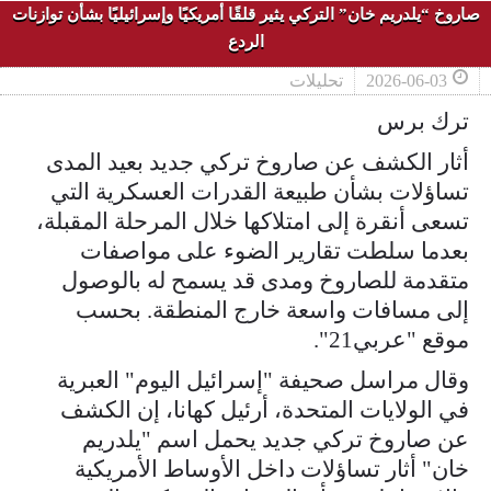
صاروخ “يلدريم خان” التركي يثير قلقًا أمريكيًا وإسرائيليًا بشأن توازنات
الردع
2026-06-03
تحليلات
ترك برس
أثار الكشف عن صاروخ تركي جديد بعيد المدى
تساؤلات بشأن طبيعة القدرات العسكرية التي
تسعى أنقرة إلى امتلاكها خلال المرحلة المقبلة،
بعدما سلطت تقارير الضوء على مواصفات
متقدمة للصاروخ ومدى قد يسمح له بالوصول
إلى مسافات واسعة خارج المنطقة. بحسب
موقع "عربي21".
وقال مراسل صحيفة "إسرائيل اليوم" العبرية
في الولايات المتحدة، أرئيل كهانا، إن الكشف
عن صاروخ تركي جديد يحمل اسم "يلدريم
خان" أثار تساؤلات داخل الأوساط الأمريكية