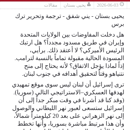
2026-06-03
يحيى بستان
مقالات
يحيى بستان - يني شفق - ترجمة وتحرير ترك
برس
هل دخلت المفاوضات بين الولايات المتحدة
وإيران في طريق مسدود مجدداً؟ هل ارتبك
الرئيس الأميركي؟ لا أعتقد ذلك. برأيي،
المسودة الحالية مقبولة تماماً بالنسبة لترامب.
إذاً لماذا يؤجل الاتفاق؟ لأنه يحتاج إلى منح
نتنياهو وقتاً لتحقيق أهدافه في جنوب لبنان.
ترى إسرائيل أن لبنان ليس سوى موقع تمهيدي
لهدفها العسكري–الاستراتيجي التالي (سوريا).
(وقد كنا قد أشرنا في وقت مبكر جداً إلى أن
إسرائيل ستسعى لعبور نهر الليطاني والوصول
إلى نهر الزهراني على بعد 20 كيلومتراً شمالاً،
وأن هذا مرتبط مباشرة بسوريا، وأنها تخطط