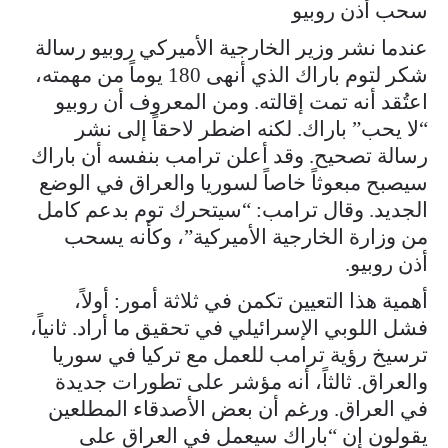
سحب أذن روبيو
عندما نشر وزير الخارجية الأميركي روبيو رسالة
شكر لتوم باراك الذي أنهى 180 يوماً من مهمته،
اعتُقد أنه تمت إقالته. ومن المعروف أن روبيو
“لا يحب” باراك. لكنه اضطر لاحقاً إلى نشر
رسالة تصحيح. وقد أعلن ترامب بنفسه أن باراك
سيصبح مبعوثاً خاصاً لسوريا والعراق في الوضع
الجديد. وقال ترامب: “سيتحرك توم بدعم كامل
من وزارة الخارجية الأميركية”، وكأنه يسحب
أذن روبيو.
أهمية هذا التعيين تكمن في ثلاثة أمور: أولاً،
فشل اللوبي الإسرائيلي في تحقيق ما أراد. ثانياً،
ترسيخ رؤية ترامب للعمل مع تركيا في سوريا
والعراق. ثالثاً، أنه مؤشر على تطورات جديدة
في العراق. ورغم أن بعض الأصدقاء المطلعين
يقولون إن “باراك سيعمل في العراق على