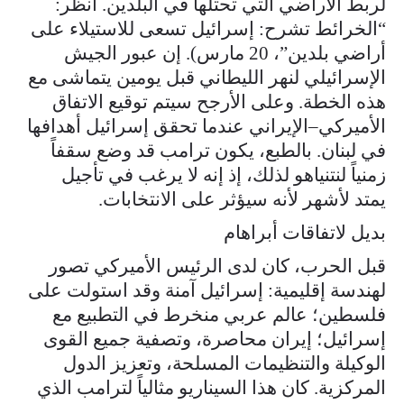
لربط الأراضي التي تحتلها في البلدين. انظر:
“الخرائط تشرح: إسرائيل تسعى للاستيلاء على
أراضي بلدين”، 20 مارس). إن عبور الجيش
الإسرائيلي لنهر الليطاني قبل يومين يتماشى مع
هذه الخطة. وعلى الأرجح سيتم توقيع الاتفاق
الأميركي–الإيراني عندما تحقق إسرائيل أهدافها
في لبنان. بالطبع، يكون ترامب قد وضع سقفاً
زمنياً لنتنياهو لذلك، إذ إنه لا يرغب في تأجيل
يمتد لأشهر لأنه سيؤثر على الانتخابات.
بديل لاتفاقات أبراهام
قبل الحرب، كان لدى الرئيس الأميركي تصور
لهندسة إقليمية: إسرائيل آمنة وقد استولت على
فلسطين؛ عالم عربي منخرط في التطبيع مع
إسرائيل؛ إيران محاصرة، وتصفية جميع القوى
الوكيلة والتنظيمات المسلحة، وتعزيز الدول
المركزية. كان هذا السيناريو مثالياً لترامب الذي