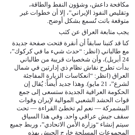
مكافحة داعش، وشؤون النفط والطاقة،
وتقليص النفوذ الإيراني”، إلا أن خطوات غير
متوقعة باتت تُسمع بشكل أوضح.
يجب متابعة العراق عن كثب
كنا قد كتبنا سابقاً أن أنقرة فتحت صفحة جديدة
مع طالباني (انظر: “حدث شيء ما في كركوك”،
24 أبريل)، وأن شخصيات قريبة من طالباني
بدأت تطرح نقاش نظام ذي إدارتين في شمال
العراق (انظر: “انعكاسات الزيارة المفاجئة
لشرع”، 21 مايو). وهذا جديد أيضاً: يُقال إن
الحكومة العراقية الجديدة ستسعى إلى جمع
قوات الحشد الشعبي الموالية لإيران وقوات
البيشمركة — نعم لم تخطئ القراءة — تحت
سقف جيش عراقي واحد. وفي هذا السياق
سيتم إنشاء “وزارة الأمن الاتحادي”، وربط جميع
المجموعات المسلحة خارج الجيش بهذه