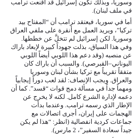
وسوريا، وبذلك تكون إسرائيل قد أقنعت ترامب
في ملف لبنان).
أما في سوريا، فيعتقد ترامب أن “المفتاح بيد
تركيا”، ويريد العمل مع أنقرة على ملفي العراق
وسوريا. لكن إسرائيل لم تتخلَّ عن خططها.
وفي هذا السياق، بذلت جهوداً كبيرة لإبعاد باراك
عن منصبه (وقد دعم هذا اللوبي أيضاً اللوبي
اليوناني–القبرصي). والسبب أن باراك كان
متفقاً تقريباً مع تركيا بشأن لبنان وسوريا
والعراق. ويجب الإنصاف: لقد لعب دوراً إيجابياً
ومهماً جداً في مسألة دمج قوات “قسد”. كما أن
دعمه لإدارة الشرع كامل. لكنه لا يخرج عن
الإطار الذي رسمه ترامب. وعندما بدأت
الهجمات على إيران، أجرى اتصالات مع
جماعات كردية انفصالية (انظر: “هذا لم يكن
جيداً سعادة السفير”، 2 مارس).