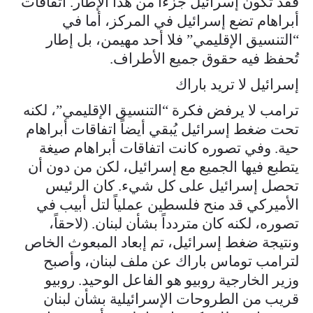
فقد تكون إسرائيل جزءاً من هذا الإطار. اتفاقات
أبراهام تضع إسرائيل في المركز، أما في
“التنسيق الإقليمي” فلا أحد مهيمن، بل إطار
تُحفظ فيه حقوق جميع الأطراف.
إسرائيل لا تريد باراك
ترامب لا يرفض فكرة “التنسيق الإقليمي”، لكنه
تحت ضغط إسرائيل يُبقي أيضاً اتفاقات أبراهام
حية. وفي تصوره كانت اتفاقات أبراهام صيغة
يتطبع فيها الجميع مع إسرائيل، لكن من دون أن
تحصل إسرائيل على كل شيء. كان الرئيس
الأميركي قد منح فلسطين عملياً لتل أبيب في
تصوره، لكنه كان متردداً بشأن لبنان. (لاحقاً،
ونتيجة ضغط إسرائيل، تم إبعاد المبعوث الخاص
لترامب توماس باراك عن ملف لبنان، وأصبح
وزير الخارجية روبيو هو الفاعل الوحيد. روبيو
قريب من الطروحات الإسرائيلية بشأن لبنان