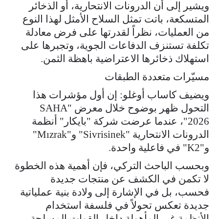
ويشير إلى أن الدرونات الانتحارية، أو الذخائر
المتسكعة، باتت تمثل السلاح الأمثل لهذا النوع
من العمليات، نظراً لقدرتها على فرض معادلة
تكلفة تستنزف الدفاعات الجوية، وتجبرها على
استهلاك ذخائرها الاعتراضية باهظة الثمن.
مسيّرات متعددة الطبقات
ويضيف كاساب أوغلو: إن أول مؤشرات هذا
التحول ظهر بوضوح خلال معرض "SAHA
2026"، عندما عرضت شركة "بايكار" أنظمة
الدرونات الانتحارية "Sivrisinek" و"Mızrak"
و"K2" في فاعلية واحدة.
وبحسب الباحث التركي، فإن أهمية هذه الخطوة
لا تكمن في الكشف عن منتجات جديدة
فحسب، بل في الإشارة إلى ولادة بنية عملياتية
جديدة تعكس تحولاً في فلسفة استخدام
الأنظمة غير المأهولة داخل القوات المسلحة.