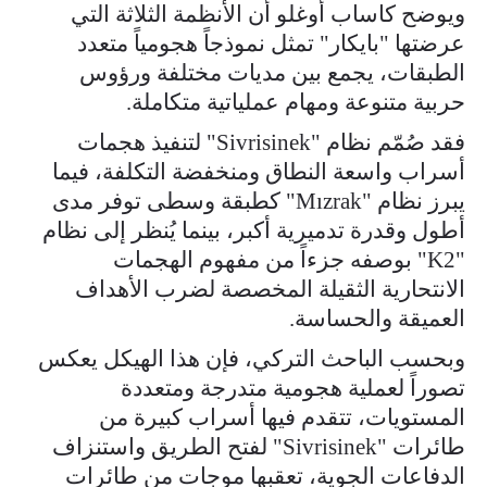
ويوضح كاساب أوغلو أن الأنظمة الثلاثة التي
عرضتها "بايكار" تمثل نموذجاً هجومياً متعدد
الطبقات، يجمع بين مديات مختلفة ورؤوس
حربية متنوعة ومهام عملياتية متكاملة.
فقد صُمّم نظام "Sivrisinek" لتنفيذ هجمات
أسراب واسعة النطاق ومنخفضة التكلفة، فيما
يبرز نظام "Mızrak" كطبقة وسطى توفر مدى
أطول وقدرة تدميرية أكبر، بينما يُنظر إلى نظام
"K2" بوصفه جزءاً من مفهوم الهجمات
الانتحارية الثقيلة المخصصة لضرب الأهداف
العميقة والحساسة.
وبحسب الباحث التركي، فإن هذا الهيكل يعكس
تصوراً لعملية هجومية متدرجة ومتعددة
المستويات، تتقدم فيها أسراب كبيرة من
طائرات "Sivrisinek" لفتح الطريق واستنزاف
الدفاعات الجوية، تعقبها موجات من طائرات