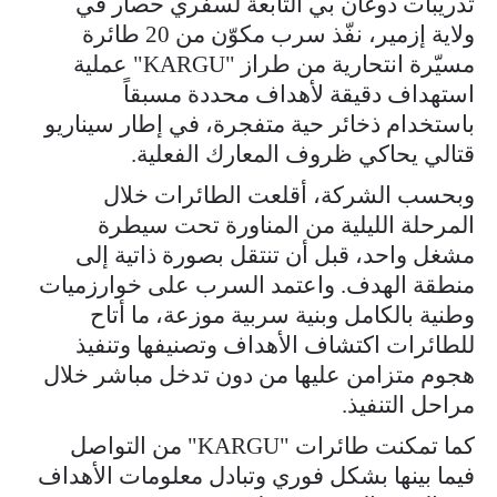
تدريبات دوغان بي التابعة لسفري حصار في
ولاية إزمير، نفّذ سرب مكوّن من 20 طائرة
مسيّرة انتحارية من طراز "KARGU" عملية
استهداف دقيقة لأهداف محددة مسبقاً
باستخدام ذخائر حية متفجرة، في إطار سيناريو
قتالي يحاكي ظروف المعارك الفعلية.
وبحسب الشركة، أقلعت الطائرات خلال
المرحلة الليلية من المناورة تحت سيطرة
مشغل واحد، قبل أن تنتقل بصورة ذاتية إلى
منطقة الهدف. واعتمد السرب على خوارزميات
وطنية بالكامل وبنية سربية موزعة، ما أتاح
للطائرات اكتشاف الأهداف وتصنيفها وتنفيذ
هجوم متزامن عليها من دون تدخل مباشر خلال
مراحل التنفيذ.
كما تمكنت طائرات "KARGU" من التواصل
فيما بينها بشكل فوري وتبادل معلومات الأهداف