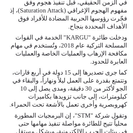
في الزمن الحقيقي، قبل تنفيذ هجوم وفق
مفهوم الهجوم الإغراقي (Saturation Attack)، إذ
فجّرت رؤوسها الحربية المضادة للأفراد فوق
الأهداف المحددة بنجاح.
ودخلت طائرة "KARGU" الخدمة في القوات
المسلحة التركية عام 2018، وتُستخدم في مهام
مكافحة الإرهاب والعمليات الخاصة والعمليات
العابرة للحدود.
كما جرى تصديرها إلى 15 دولة في أربع قارات،
وتتمتع بقدرة على العمل ليلاً ونهاراً، والبقاء في
الجو لأكثر من 30 دقيقة، ومدى يصل إلى 10
كيلومترات، إلى جانب تزويدها بكاميرات
كهروبصرية وأخرى تعمل بالأشعة تحت الحمراء.
وتقول شركة "STM"، إن البرمجيات المطورة
محلياً تتيح للطائرة مواصلة تنفيذ مهامها حتى
في بيئات الحرب الإلكترونية، وبشكل مستقل