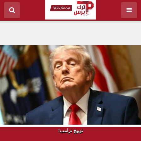
توبيخ ترامب!