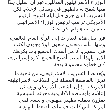
الوزراء الإسرائيليين المدللين. غير أن القليل جدًا
منها سُمح له بالظهور في وسائل الإعلام. لكن
التسريب الذي جرى قبل أيام لتوبيخ الرئيس
الأمريكي ترامب لرئيس الوزراء الإسرائيلي
بنيامين نتنياهو لم يكن عبثيًا.
فإن نقل هذه العبارات إلى الرأي العام العالمي،
ومنها: «أنت مجنون ملعون. لولا وجودي لكنت
في السجن. أنا من أنقذك. الجميع بات يكرهك
الآن. ولهذا السبب أصبح الجميع يكره إسرائيل»،
كان خطوة محسوبة بدقة.
ويُعد هذا التسريب الاستراتيجي، من ناحية ما،
نذيرًا بالعاصفة المقبلة في العلاقات الإسرائيلية-
الأمريكية. إذ إن الشعب الأمريكي ووسائل
إعلامه وأوساطه الأكاديمية وحياته السياسية
يمرّون بعملية تطهير صهيوني واسعة. ففي
أمريكا التي كانت جماعات الضغط اليهودية