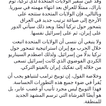
وقد عُيّن سفير الولايات المتحدة لدى تركيا، توم
باراك، ممثلًا للعراق بعد انتهاء مهمته في سوريا.
وبالتالي، فإن الولايات المتحدة ستتجه على
الأرجح إلى صياغة ترتيب جديد في العراق
يتمحور حول تركيا أيضًا. وبعد ذلك سيأتي الدور
على إيران، ثم على إسرائيل نفسها.
ولا ينبغي أن ننسى أن الولايات المتحدة اتبعت
خلال الحرب مع إيران استراتيجية تتمحور حول
تركيا بدلًا من إسرائيل. ولذلك اصطدم السيناريو
الكردي الفوضوي الذي كانت إسرائيل تسعى
من خلاله إلى تفكيك إيران بالفيتو التركي.
وخلاصة القول، إن توبيخ ترامب لنتنياهو يجب أن
يُقرأ في ضوء جميع هذه التطورات الحساسة.
فهذا التوبيخ ليس مجرد تأنيب أو غضب عابر، بل
هو أيضًا الفرشاة التي ترسم المشهد الجديد
للمنطقة.