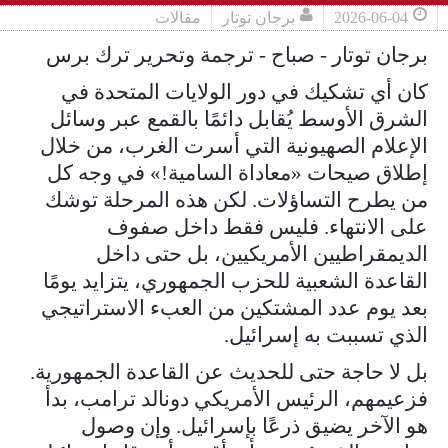
2026-06-04
برجان توتار
مقالات
برجان توتار - صباح - ترجمة وتحرير ترك برس
كان أي تشكيك في دور الولايات المتحدة في
الشرق الأوسط يُقابل دائمًا بالقمع عبر وسائل
الإعلام الصهيونية التي أسرت الغرب، من خلال
إطلاق صيحات «معاداة السامية!» في وجه كل
من يطرح التساؤلات. لكن هذه المرحلة توشك
على الانتهاء. فليس فقط داخل صفوف
الديمقراطيين الأمريكيين، بل حتى داخل
القاعدة الشعبية للحزب الجمهوري، يتزايد يومًا
بعد يوم عدد المشتكين من العبء الاستراتيجي
الذي تسببت به إسرائيل.
بل لا حاجة حتى للحديث عن القاعدة الجمهورية.
فزعيمهم، الرئيس الأمريكي دونالد ترامب، بدأ
هو الآخر يضيق ذرعًا بإسرائيل. وإن وصول