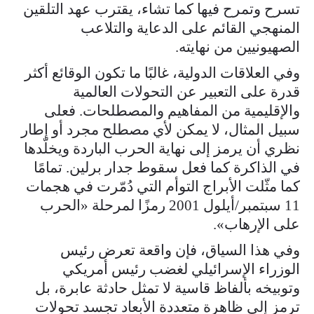
تسرح وتمرح فيها كما تشاء، يقترب عهد التلقين
المنهجي القائم على الدعاية والتلاعب
الصهيونيين من نهايته.
وفي العلاقات الدولية، غالبًا ما تكون الوقائع أكثر
قدرة على التعبير عن التحولات العالمية
والإقليمية من المفاهيم والمصطلحات. فعلى
سبيل المثال، لا يمكن لأي مصطلح مجرد أو إطار
نظري أن يرمز إلى نهاية الحرب الباردة ويخلّدها
في الذاكرة كما فعل سقوط جدار برلين. تمامًا
كما مثّلت الأبراج التوأم التي دُمّرت في هجمات
11 سبتمبر/أيلول 2001 رمزًا لمرحلة «الحرب
على الإرهاب».
وفي هذا السياق، فإن واقعة تعرض رئيس
الوزراء الإسرائيلي لغضب رئيس أمريكي
وتوبيخه بألفاظ قاسية لا تمثل حادثة عابرة، بل
ترمز إلى ظاهرة متعددة الأبعاد تجسد تحولات