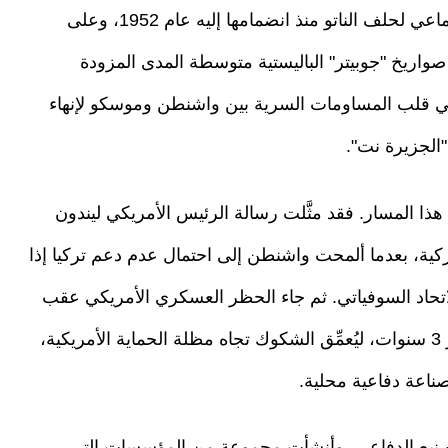
السوفياتي، إذ اعتمدت آنذاك على مظلة الردع الجماعي لحلف الناتو منذ انضمامها إليه عام 1952، وعلى
واريخ "جوبيتر" الباليستية متوسطة المدى المزودة
في قلب المساومات السرية بين واشنطن وموسكو لإنهاء
هذا المسار. فقد مثَّلت رسالة الرئيس الأمريكي ليندون
196 صدمة للقيادة التركية، بعدما ألمحت واشنطن إلى احتمال عدم دعم تركيا إذا
تحاد السوفياتي. ثم جاء الحظر العسكري الأمريكي عقب
التدخل التركي في قبرص عام 1974، والذي استمر 3 سنوات، ليُعمِّق الشكوك تجاه مظلة الحماية الأمريكية،
صناعة دفاعية محلية.
لتصنيع الدفاعي، وأنشأت مجموعة من المؤسسات التي