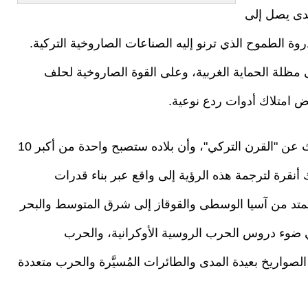
مدى يصل إلى
تصل إلى 25 ماخ، لتجسد ذروة الطموح الذي ترنو إليه الصناعات الصاروخية التركية.
ى مظلة الحماية الغربية، وعلى القوة الصاروخية لحلف
فرض امتلاك أدوات ردع نوعية.
وفي الوقت الذي يكرر فيه الرئيس أردوغان الحديث عن "القرن التركي"، وأن بلاده ستصبح واحدة من أكبر 10
 أنقرة لترجمة هذه الرؤية إلى واقع عبر بناء قدرات
تد من آسيا الوسطى والقوقاز إلى شرق المتوسط والبحر
في ضوء دروس الحرب الروسية الأوكرانية، والحرب
ر الصواريخ بعيدة المدى والطائرات المُسيَّرة والحرب متعددة