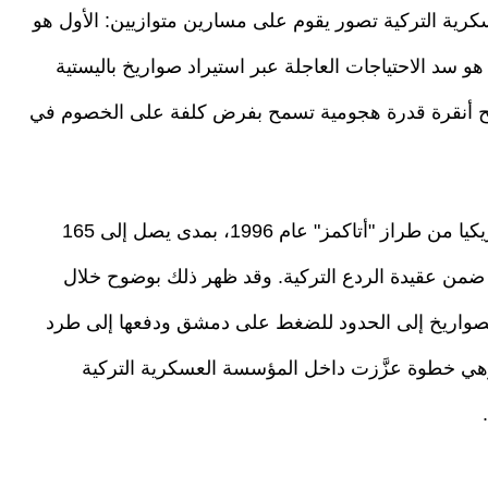
سكرية التركية تصور يقوم على مسارين متوازيين: الأول هو
هو سد الاحتياجات العاجلة عبر استيراد صواريخ باليستية
-300 كيلومتر، بحيث تمنح أنقرة قدرة هجومية تسمح بفرض كلفة على الخصوم في
وفي هذا السياق، شكل شراء تركيا 72 صاروخا أمريكيا من طراز "أتاكمز" عام 1996، بمدى يصل إلى 165
من عقيدة الردع التركية. وقد ظهر ذلك بوضوح خلال
رة هذه الصواريخ إلى الحدود للضغط على دمشق ودفعها إلى طرد
وهي خطوة عزَّزت داخل المؤسسة العسكرية التركية