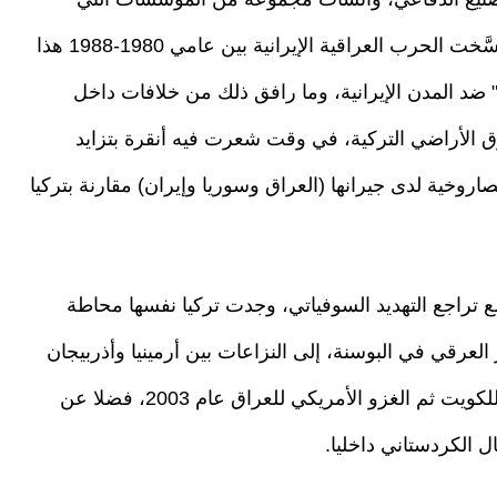
شكلت لاحقا عماد الصناعات العسكرية التركية. ورسَّخت الحرب العراقية الإيرانية بين عامي 1980-1988 هذا
ضد المدن الإيرانية، وما رافق ذلك من خلافات داخل
الأراضي التركية، في وقت شعرت فيه أنقرة بتزايد
وخية لدى جيرانها (العراق وسوريا وإيران) مقارنة بتركيا
مع تراجع التهديد السوفياتي، وجدت تركيا نفسها محاطة
لعرقي في البوسنة، إلى النزاعات بين أرمينيا وأذربيجان
في جنوب القوقاز، مرورا بتداعيات الغزو العراقي للكويت ثم الغزو الأمريكي للعراق عام 2003، فضلا عن
ل الكردستاني داخليا.