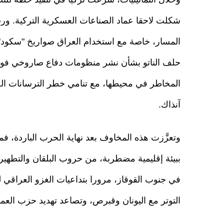
المسار، خاصة مع استخدام العراق صواريخ "سكود" 
حلف الناتو بشأن نشر منظومات دفاع صاروخي فوق 
المخاطر في محيطها، مع تنامي خطر الترسانات الصار
آنذاك.
وتعزَّزت هذه المخاوف بعد نهاية الحرب الباردة، ف
ببيئة إقليمية مضطربة، من حروب البلقان والتطهير ا
التوتر مع اليونان وقبرص، وتصاعد تهديد حزب العما