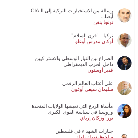
رسالة من الاستخبارات التركية إلى الـCIA
أيضا...
تونجا بنغن
تركيا... "قرن السلام"
أوكان مدرس أوغلو
الصراع بين التيار الوسطي والاشتراكيين
داخل الحزب الديمقراطي
قدير أوستون
على أعتاب العالم الرقمي
سليمان سيفي أوغون
مأساة الردع التي تعيشها الولايات المتحدة
وروسيا في سياسة القوى الكبرى
نور أوزكان إرباي
جنازات الشهداء في فلسطين
سلجوق تورك يلماز