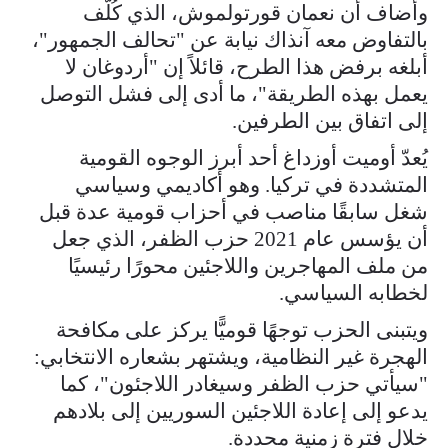
وأضاف أن نعمان قورتولموش، الذي كُلّف
بالتفاوض معه آنذاك نيابة عن "تحالف الجمهور"،
أبلغه برفض هذا الطرح، قائلاً إن "أردوغان لا
يعمل بهذه الطريقة"، ما أدى إلى فشل التوصل
إلى اتفاق بين الطرفين.
يُعدّ أوميت أوزداغ أحد أبرز الوجوه القومية
المتشددة في تركيا. وهو أكاديمي وسياسي
شغل سابقًا مناصب في أحزاب قومية عدة قبل
أن يؤسس عام 2021 حزب الظفر، الذي جعل
من ملف المهاجرين واللاجئين محورًا رئيسيًا
لخطابه السياسي.
ويتبنى الحزب توجهًا قوميًّا يركز على مكافحة
الهجرة غير النظامية، ويشتهر بشعاره الانتخابي:
"سيأتي حزب الظفر وسيغادر اللاجئون"، كما
يدعو إلى إعادة اللاجئين السوريين إلى بلادهم
خلال فترة زمنية محددة.