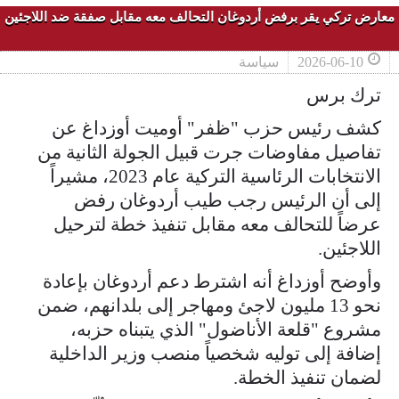
معارض تركي يقر برفض أردوغان التحالف معه مقابل صفقة ضد اللاجئين
2026-06-10
سياسة
ترك برس
كشف رئيس حزب "ظفر" أوميت أوزداغ عن
تفاصيل مفاوضات جرت قبيل الجولة الثانية من
الانتخابات الرئاسية التركية عام 2023، مشيراً
إلى أن الرئيس رجب طيب أردوغان رفض
عرضاً للتحالف معه مقابل تنفيذ خطة لترحيل
اللاجئين.
وأوضح أوزداغ أنه اشترط دعم أردوغان بإعادة
نحو 13 مليون لاجئ ومهاجر إلى بلدانهم، ضمن
مشروع "قلعة الأناضول" الذي يتبناه حزبه،
إضافة إلى توليه شخصياً منصب وزير الداخلية
لضمان تنفيذ الخطة.