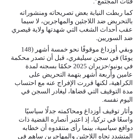
فئات المجتمع".
كما ربطت النيابة بعض تصريحاته ومنشوراته
بالتحريض ضد اللاجئين والمهاجرين، لا سيما
عقب أحداث الشغب التي شهدتها ولاية قيصري
ضد السوريين.
وبقي أوزداغ موقوفًا نحو خمسة أشهر (148
يومًا) في سجن سيليفري، قبل أن تصدر محكمة
في يونيو/حزيران 2025 حكمًا بسجنه لمدة
عامين وأربعة أشهر بتهمة التحريض على
الكراهية، لكنها قررت الإفراج عنه مع احتساب
مدة التوقيف التي قضاها، ليغادر السجن في
اليوم نفسه.
وأثار توقيف أوزداغ ومحاكمته جدلًا سياسيًا
واسعًا في تركيا، إذ اعتبر أنصاره القضية ذات
دوافع سياسية، بينما رأى منتقدوه أن خطابه
المتشدد تجاه اللاجئين والمهاجرين ساهم في