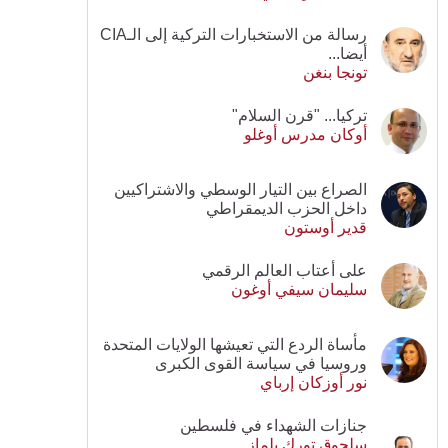
رسالة من الاستخبارات التركية إلى الـCIA
أيضا...
تونجا بنغن
تركيا... "قرن السلام"
أوكان مدرس أوغلو
الصراع بين التيار الوسطي والاشتراكيين
داخل الحزب الديمقراطي
قدير أوستون
على أعتاب العالم الرقمي
سليمان سيفي أوغون
مأساة الردع التي تعيشها الولايات المتحدة
وروسيا في سياسة القوى الكبرى
نور أوزكان إرباي
جنازات الشهداء في فلسطين
سلجوق تورك يلماز