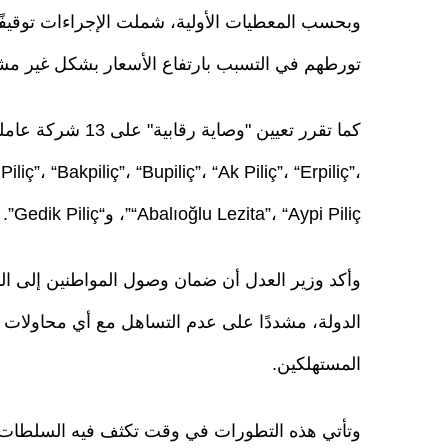
تورطهم في التسبب بارتفاع الأسعار بشكل غير مشرو
liç”، “Bakpiliç”، “Bupiliç”، “Ak Piliç”، “Erpiliç”،
“Abalıoğlu Lezita”، “Aypi Piliç”، و“Gedik Piliç”.
وأكد وزير العدل أن ضمان وصول المواطنين إلى الموا
الدولة، مشددًا على عدم التساهل مع أي محاولات 
المستهلكين.
وتأتي هذه التطورات في وقت تكثف فيه السلطات ا