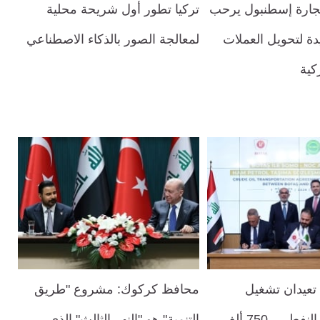
جارة إسطنبول يرحب
تركيا تطور أول شريحة محلية
دة لتحويل العملات
لمعالجة الصور بالذكاء الاصطناعي
ركية
 تعيدان تشغيل
محافظ كركوك: مشروع "طريق
شريان جيهان النفطي.. 750 ألف
التنمية" هو "النهر الثالث" الذي