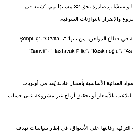
وبحسب المعطيات الأولية، شملت الإجراءات توقيفًا وتفتيشًا ومصادرة بحق 32 مشتبهًا بهم، يُشتبه في
ع والإضرار بالتوازنات السوقية.
كما تقرر تعيين "وصاية رقابية" على 13 شركة عاملة في قطاع الدواجن، من بينها: “Şenpiliç”، “Orvital”،
“Banvit”، “Hastavuk Piliç”، “Keskinoğlu”، “As Pi
د الغذائية الأساسية بأسعار عادلة يُعد من أولويات
للتلاعب بالأسعار أو تحقيق أرباح غير مشروعة على حساب
لتركية رقابتها على الأسواق، في إطار سياسات تهدف