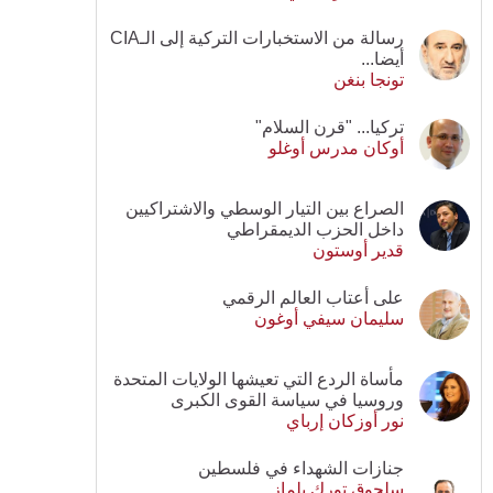
رسالة من الاستخبارات التركية إلى الـCIA
أيضا...
تونجا بنغن
تركيا... "قرن السلام"
أوكان مدرس أوغلو
الصراع بين التيار الوسطي والاشتراكيين
داخل الحزب الديمقراطي
قدير أوستون
على أعتاب العالم الرقمي
سليمان سيفي أوغون
مأساة الردع التي تعيشها الولايات المتحدة
وروسيا في سياسة القوى الكبرى
نور أوزكان إرباي
جنازات الشهداء في فلسطين
سلجوق تورك يلماز