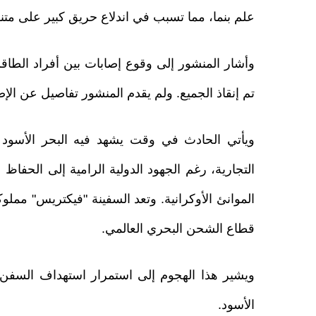
علم بنما، ​مما تسبب ​في اندلاع حريق كبير ‌على ⁠متنه
وأشار المنشور إلى وقوع إصابات بين أفراد ​الطاقم 
تم إنقاذ الجميع. ولم ⁠يقدم ​المنشور ​تفاصيل عن ال
ويأتي الحادث في وقت يشهد فيه البحر الأسود ت
التجارية، رغم الجهود الدولية الرامية إلى الحف
الموانئ الأوكرانية. وتعد السفينة "فيكتريس" مم
قطاع الشحن البحري العالمي.
ويشير هذا الهجوم إلى استمرار استهداف السفن ا
الأسود.