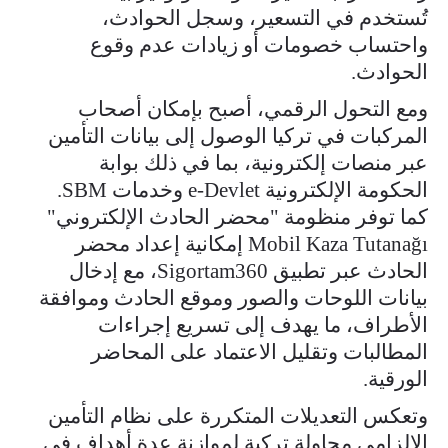
تُستخدم في التسعير، وسجل الحوادث،
واحتساب خصومات أو زيادات عدم وقوع
الحوادث.
ومع التحول الرقمي، أصبح بإمكان أصحاب
المركبات في تركيا الوصول إلى بيانات التأمين
عبر منصات إلكترونية، بما في ذلك بوابة
الحكومة الإلكترونية e-Devlet وخدمات SBM.
كما توفر منظومة "محضر الحادث الإلكتروني"
Mobil Kaza Tutanağı إمكانية إعداد محضر
الحادث عبر تطبيق Sigortam360، مع إدخال
بيانات اللوحات والصور وموقع الحادث وموافقة
الأطراف، ما يهدف إلى تسريع إجراءات
المطالبات وتقليل الاعتماد على المحاضر
الورقية.
وتعكس التعديلات المتكررة على نظام التأمين
الإلزامي محاولة تركية لموازنة عدة أهداف في