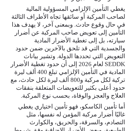
يغطي التأمين الإلزامي المسؤولية المالية
لصاحب المركبة أو سائقها تجاه الأطراف الثالثة
في حال وقوع حادث. وبمعنى آخر، لا يهدف هذا
التأمين إلى تعويض صاحب المركبة عن أضرار
سيارته، بل إلى تغطية الأضرار المادية
والجسدية التي قد تلحق بالآخرين ضمن حدود
التعويض التي تحددها الدولة. وتشير بيانات
SEDDK لعام 2026 إلى أن حدود تغطية الأضرار
المادية في التأمين الإلزامي تبلغ 400 ألف ليرة
تركية لكل مركبة و800 ألف ليرة لكل حادث، مع
حدود أعلى بكثير للتعويضات المتعلقة بنفقات
العلاج والعجز والوفاة، بحسب نوع المركبة.
أما تأمين الكاسكو، فهو تأمين اختياري يغطي
غالبًا أضرار مركبة المؤمن له نفسها، مثل
التصادم، والسرقة، والحريق، والكوارث
الطبيعية، وبعض الأضرار الإضافية وفق شروط