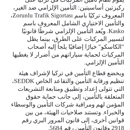
ركيزتين أساسيتين: التأمين الإلزامي ضد الغير،
المعروف تركيًا باسم Zorunlu Trafik Sigortası،
والتأمين الاختياري الشامل المعروف باسم
Kasko. ويُعد التأمين الإلزامي شرطًا قانونيًا
لتسيير المركبات على الطرق، بينما يظل
"الكاسكو" خيارًا إضافيًا يلجأ إليه أصحاب
المركبات لحماية سياراتهم من أضرار لا يغطيها
التأمين الإلزامي.
ويخضع قطاع التأمين في تركيا لإشراف هيئة
تنظيم ورقابة التأمين والتقاعد الخاص SEDDK،
التي تتولى إعداد وتطبيق ومتابعة التشريعات
المتعلقة بالتأمين، إلى جانب حماية حقوق
المؤمن لهم ومراقبة شركات التأمين والوسطاء
والخبراء. وتستند صلاحيات الهيئة، من بين
قوانين أخرى، إلى قانون المرور البري رقم
2918 وقانون التأمين رقم 5684.