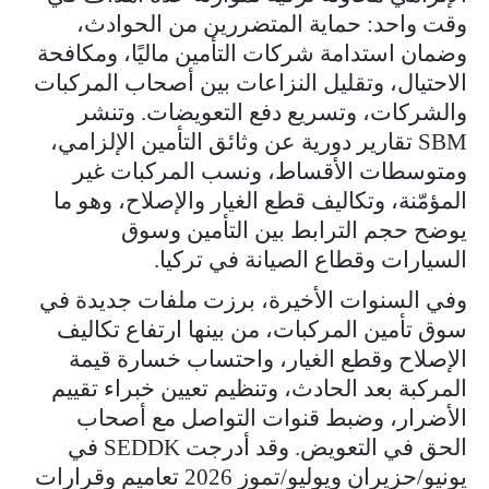
وقت واحد: حماية المتضررين من الحوادث،
وضمان استدامة شركات التأمين ماليًا، ومكافحة
الاحتيال، وتقليل النزاعات بين أصحاب المركبات
والشركات، وتسريع دفع التعويضات. وتنشر
SBM تقارير دورية عن وثائق التأمين الإلزامي،
ومتوسطات الأقساط، ونسب المركبات غير
المؤمّنة، وتكاليف قطع الغيار والإصلاح، وهو ما
يوضح حجم الترابط بين التأمين وسوق
السيارات وقطاع الصيانة في تركيا.
وفي السنوات الأخيرة، برزت ملفات جديدة في
سوق تأمين المركبات، من بينها ارتفاع تكاليف
الإصلاح وقطع الغيار، واحتساب خسارة قيمة
المركبة بعد الحادث، وتنظيم تعيين خبراء تقييم
الأضرار، وضبط قنوات التواصل مع أصحاب
الحق في التعويض. وقد أدرجت SEDDK في
يونيو/حزيران ويوليو/تموز 2026 تعاميم وقرارات