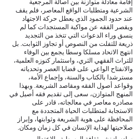
إقامة معادلة متوازنة بين أصالة المرجعية
الشرعية ومتطلبات الواقع المعاصر، فلم يقف
عند حدود الجمود الذي يعطل حركة الاجتهاد
ويقصر الفقه عن مواكبة المستجدات كما لم
ينسق وراء الدعوات التي تتخذ من التجديد
ذريعة للتفلت من النصوص أو تجاوز الثوابت. بل
انتهج الاتحاد مسلكا وسطا يجمع بين الوفاء
للتراث الفقهي الثري، واستثمار كنوزه العلمية،
والانفتاح الواعي على قضايا العصر وتحدياته
مسترشدا بالكتاب والسنة، وإجماع الأمة،
وقواعد أصول الفقه ومقاصد الشريعة. وبهذا
المنهج المتوازن، سعى إلى تقديم فقه أصيل في
مصادره معاصر في معالجاته، قادر على
الاستجابة لمتطلبات الحياة المتجددة مع
المحافظة على هوية الشريعة وثوابتها، وإبراز
صلاحيتها لهداية الإنسان في كل زمان ومكان.
سادسا: نشر ثقافة الوسطية والاعتدال