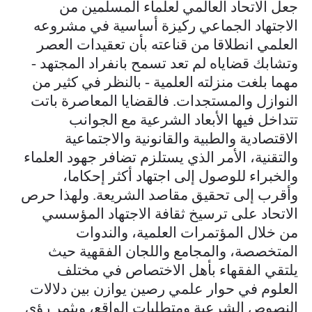
جعل الاتحاد العالمي لعلماء المسلمين من
الاجتهاد الجماعي ركيزة أساسية في مشروعه
العلمي انطلاقا من قناعته بأن تعقيدات العصر
وتشابك قضاياه لم تعد تسمح بانفراد المجتهد -
مهما بلغت منزلته العلمية - بالنظر في كثير من
النوازل والمستجدات. فالقضايا المعاصرة باتت
تتداخل فيها الأبعاد الشرعية مع الجوانب
الاقتصادية والطبية والقانونية والاجتماعية
والتقنية، الأمر الذي يستلزم تضافر جهود العلماء
والخبراء للوصول إلى اجتهاد أكثر إحكاما،
وأقرب إلى تحقيق مقاصد الشريعة. ولهذا حرص
الاتحاد على ترسيخ ثقافة الاجتهاد المؤسسي
من خلال المؤتمرات العلمية، والندوات
المتخصصة، والمجامع واللجان الفقهية حيث
يلتقي الفقهاء بأهل الاختصاص في مختلف
العلوم في حوار علمي رصين يوازن بين دلالات
النصوص الشرعية ومتطلبات الواقع، ويثمر رؤى