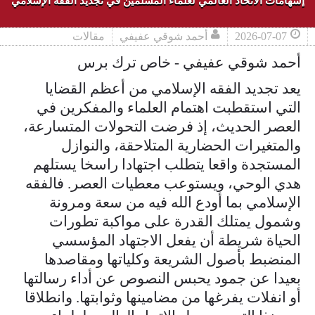
إسهامات الاتحاد العالمي لعلماء المسلمين في تجديد الفقه الإسلامي
2026-07-07
أحمد شوقي عفيفي
مقالات
أحمد شوقي عفيفي - خاص ترك برس
يعد تجديد الفقه الإسلامي من أعظم القضايا
التي استقطبت اهتمام العلماء والمفكرين في
العصر الحديث، إذ فرضت التحولات المتسارعة،
والمتغيرات الحضارية المتلاحقة، والنوازل
المستجدة واقعا يتطلب اجتهادا راسخا يستلهم
هدي الوحي، ويستوعب معطيات العصر. فالفقه
الإسلامي بما أودع الله فيه من سعة ومرونة
وشمول يمتلك القدرة على مواكبة تطورات
الحياة شريطة أن يفعل الاجتهاد المؤسسي
المنضبط بأصول الشريعة وكلياتها ومقاصدها
بعيدا عن جمود يحبس النصوص عن أداء رسالتها
أو انفلات يفرغها من مضامينها وثوابتها. وانطلاقا