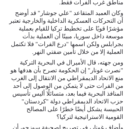
مناطق غرب الفرات فقط.
وكان العميد المتقاعد "علي جوشار" قد أوضح
أن التحركات العسكرية الداخلية والخارجية تعتبر
مؤشرًا قويًا على تخطيط تركيا للقيام بعملية
موسعة داخل سوريا، مبينًا أن العملية بدأت
بجرابلس ولكن اسمها "درع الفرات" فلا تكتمل
العملية إلا من خلال تأمين ضفتي النهر.
ومن جهته، قال الأميرال في البحرية التركية
"نصرت غونار" إن الحكومة تصرح بأن هدفها هو
منع الاتحاد الديمقراطي من الانتقال إلى الغرب
من الفرات حتى لا يتمكن من الوصول إلى أحد
المنافذ البحرية فيما بعد، متسائلًا أليس تأسيس
حزب الاتحاد الديمقراطي دولة "كردستان"
الحبيسة يشكل أيضًا خطرًا على المصالح
القومية الاستراتيجية لتركيا؟
وأضاف غونار، في تصريح لصحيفة سوزجو، أن