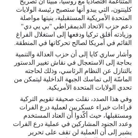
المتناغمة اقتصاديًا مع روسيا، مبينًا أن تصريح
كلينتون، التي يبدو أنها ستصبح رئيسة الولايات
المتحدة الأمريكية المستقبلية، بنيتها مواصلة
دعم حزب الاتحاد الديمقراطي "بي يي دي"
وزيادته أقلق تركيا ودفعها إلى استغلال الفراغ
القائم في أمريكا لصالح تحركاتها في المنطقة.
وأشار ساري كايا إلى أن حزب العدالة والتنمية
بحاجة إلى الاستعجال في نقاش تغيير الدستور
بالتنازل عن النظام الرئاسي، وذلك لحاجته
الماسّة إلى تماسك الجبهة الداخلية ليتمكن من
تحدي الولايات المتحدة الأمريكية.
وفي هذا الصدد، نقلت صحيفة تقويم التركية
قراءات خبراء عسكريين لعملية درع الفرات
ومستقبلها، حيث أكّدوا أن العتاد المستخدم
وعدد الجنود المشاركين في عملية درع الفرات
يشير إلى أن العملية لن تقف على تحرير