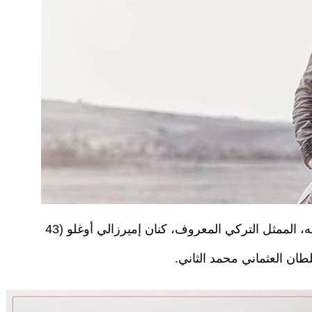
ويروي مسلسل "الفاتح" الذي يلعب دور البطولة فيه، الممثل التركي المعروف، كنان إميرزالي أوغلو (43
طان العثماني محمد الثاني.