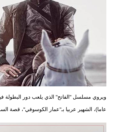
عاما)، الشهير عربيا بـ"عمار الكوسوفي"، قصة السل
29694640_2020757054918113_6652977317293326336_o.jpg