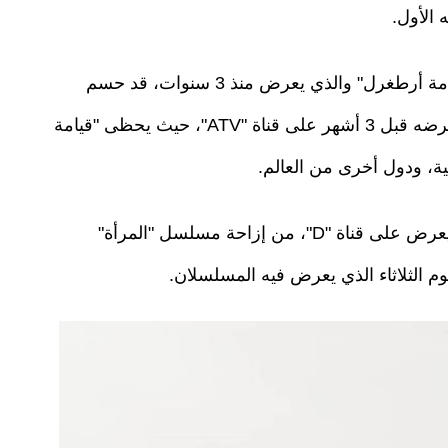
 الأول.
وتظهر الإحصائيات أن المسلسل الشهير عالميا "قيامة أرطغرل" والذي يعرض منذ 3 سنوات، قد حسم
المنافسة أمام "تحدث أيها البحر الأسود" الذي بدأ عرضه قبل 3 أشهر على قناة "ATV"، حيث يحظى "قيامة
ية، ودول أخرى من العالم.
في السياق ذاته لم يتمكن مسلسل "الفاتح"، الذي يعرض على قناة "D"، من إزاحة مسلسل "المرأة"
fatih_dizisinden_buyuk_surpriz