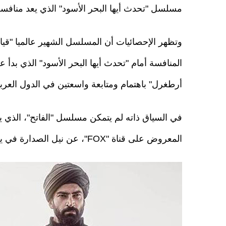
مسلسل "تحدث أيها البحر الأسود" الذي يعد منافسه
أرطغرل" باهتمام ومتابعة واسعتين في الدول العرب
المعروض على قناة "FOX"، عن نيل الصدارة في يوم الثلاثاء الذي يعرض فيه المسلسلان.
_ilk_goruntu_yayinlandi_1507539726_3025.jpg