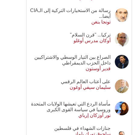
رسالة من الاستخبارات التركية إلى الـCIA
أيضا...
تونجا بنغن
تركيا... "قرن السلام"
أوكان مدرس أوغلو
الصراع بين التيار الوسطي والاشتراكيين
داخل الحزب الديمقراطي
قدير أوستون
على أعتاب العالم الرقمي
سليمان سيفي أوغون
مأساة الردع التي تعيشها الولايات المتحدة
وروسيا في سياسة القوى الكبرى
نور أوزكان إرباي
جنازات الشهداء في فلسطين
سلجوق تورك يلماز