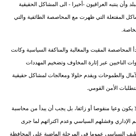
د وأن ينتبه العراقيون -أخيرا - الى المشاكل الحقيقية
مشاكل المفتعلة التي ظهرت مع المحاصصة الطائفية والتي
خاصة.
بدأ المحاصصة المقيت والمغالبة والمناكفة السياسية وكانت
ات الناخبين عبر إثارة المخاوف وتضخيم المهددات
لآمال والطموحات ويقدم حلولا ومعالجات لمشاكل حقيقية
متطلبات الأمن القومي.
ا يكون وعيا منقوصا أو زائفا، بل يجب أن يبدأ من محاسبة
م الإداري وفشلهم السياسي وعدم اكتراثهم لما جرى
طيف السياسي عموما في المرحلة الماضية على المحافظة