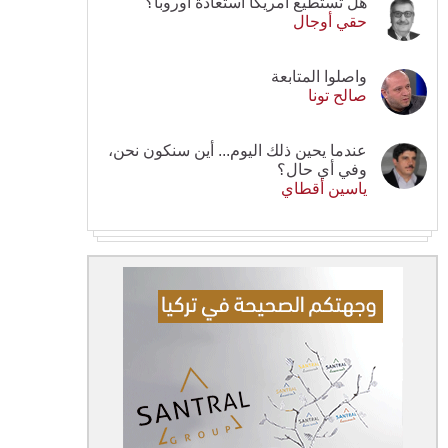
هل تستطيع أمريكا استعادة أوروبا؟
حقي أوجال
واصلوا المتابعة
صالح تونا
عندما يحين ذلك اليوم... أين سنكون نحن،
وفي أي حال؟
ياسين أقطاي