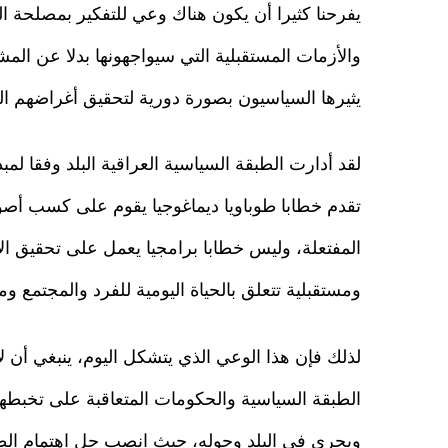
يفرحنا كثيرا أن يكون هناك وعي للتفكير بمصلحة البل
والأزمات المستقبلية التي سيواجهونها بدلا عن ال
يثيرها السياسيون بصورة دورية لتحقيق أغراضهم ال
لقد أدارت الطبقة السياسية العراقية البلد وفقا لم
تقدم خطابا طوباويا ديماغوجيا يقوم على كسب أصو
المفتعلة، وليس خطابا برامجيا يعمل على تحقيق ا
ومستقبلية تتعلق بالحياة اليومية للفرد والمجتمع و
لذلك فإن هذا الوعي الذي يتشكل اليوم، ينبغي أن ل
الطبقة السياسية والحكومات المتعاقبة على تخبطه
ويجري في البلد وحوله، حيث انصب جل اهتمام ال