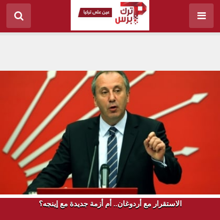
الاستقرار مع أردوغان.. أم أزمة جديدة مع إينجه؟