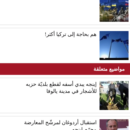
هم بحاجة إلى تركيا أكثر!
مواضيع متعلقة
إينجه يبدي أسفه لقطع بلديّة حزبه
للأشجار في مدينة يالوفا
استقبال أردوغان لمرشّح المعارضة
محرّم إينجه