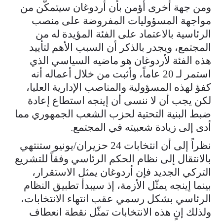
ومن جهة أخرى أؤمن بأن أردوغان سيتمكّن من
مواجهة المسؤوليات المفروضة على منصب
الرئاسية بالاعتماد على الفئة المؤيدة له من
المجتمع، ويجدر بالذكر أن السبب الأهم لتأييد
هذه الفئة لأردوغان هو ماضيه السياسي الذي
استمر لـ 20 عاماً، وأثبت من خلال أعماله أنه
كفؤ لهذه المسؤولية والمناصب الإدارية العليا،
لكن يجب أن لا ننسى أن إينجه استطاع إعادة
ضبط البنية التحتية لحزب الشعب الجمهوري مما
أدى إلى زيادة شعبيته في المجتمع.
نظراً إلى أن انتخابات 24 حزيران/يونيو ستنتهي
بالانتقال إلى نظام الحكم الرئاسي وفقاً للتشريع
التركي الجديد فإن أردوغان يمثل الاستقرار،
بينما إينجه يمثّل الأزمة، إذ سيبدأ تطبيق النظام
الرئاسي بشكل رسمي عقب انتهاء الانتخابات،
ولذلك إن هذه الانتخابات تمثّل نقطة انعطاف