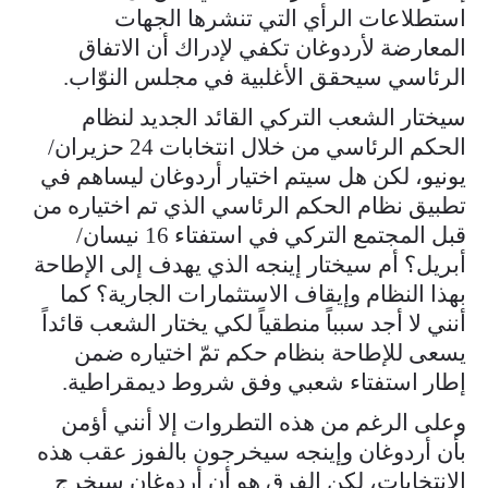
استطلاعات الرأي التي تنشرها الجهات
المعارضة لأردوغان تكفي لإدراك أن الاتفاق
الرئاسي سيحقق الأغلبية في مجلس النوّاب.
سيختار الشعب التركي القائد الجديد لنظام
الحكم الرئاسي من خلال انتخابات 24 حزيران/
يونيو، لكن هل سيتم اختيار أردوغان ليساهم في
تطبيق نظام الحكم الرئاسي الذي تم اختياره من
قبل المجتمع التركي في استفتاء 16 نيسان/
أبريل؟ أم سيختار إينجه الذي يهدف إلى الإطاحة
بهذا النظام وإيقاف الاستثمارات الجارية؟ كما
أنني لا أجد سبباً منطقياً لكي يختار الشعب قائداً
يسعى للإطاحة بنظام حكم تمّ اختياره ضمن
إطار استفتاء شعبي وفق شروط ديمقراطية.
وعلى الرغم من هذه التطروات إلا أنني أؤمن
بأن أردوغان وإينجه سيخرجون بالفوز عقب هذه
الانتخابات، لكن الفرق هو أن أردوغان سيخرج