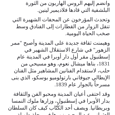
وانضم إليهم الروس الهاربون من الثورة
البلشفية التي قادها فلاديمير لينين.
وتحدث المؤرخون عن المحفات الشهيرة التي
تنقل الزوار من القطارات إلى الفنادق وسط
صخب الحياة اليومية.
وهيمنت ثقافة جديدة على المدينة وأصبح "ممر
الزهور" في شارع الاستقلال الشهير في
إسطنبول مقر أول دار أوبرا في المدينة عام
1831، بناها ميشال نعوم، وهو مسيحي من
حلب، لاستقدام الفنانين المشاهير مثل الفنان
الإيطالي جيوفاني بارتولوميو بوسكو، الذي بنى
مسرحاً بالجوار عام 1839.
وقد احتفى أعيان المدينة ومحبو الفن والثقافة
بدار الأوبرا في إسطنبول، وزارها ملوك النمسا
وبريطانيا. ويصف أحد الكُتّاب كيف كان السلطان
العثماني عبد المجيد يزورها في رحلة طويلة