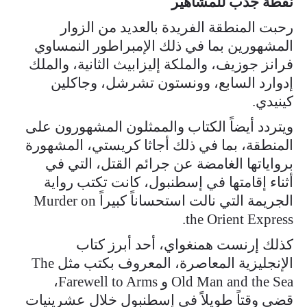
نقطة جذب للمشاهير
رحبت المنطقة الفريدة بالعديد من الزوار
المشهورين بما في ذلك الإمبراطور النمساوي
فرانز جوزيف، والملكة إليزابيث الثانية، والملك
إدوارد السابع، وونستون تشرشل، وجاكلين
كينيدي.
ويتردد أيضاً الكتاب والممثلون المشهورون على
المنطقة، بما في ذلك أجاثا كريستي، المشهورة
برواياتها الغامضة عن جرائم القتل، التي في
أثناء إقامتها في إسطنبول، كانت تكتب رواية
الجريمة التي نالت استحساناً كبيراً Murder on
the Orient Express.
كذلك إرنست همنغواي، أحد أبرز كتاب
الإنجليزية المعاصرة، المعروف بكتب مثل The
Old Man and the Sea و Farewell to Arms،
قضى وقتاً طويلاً في إسطنبول خلال عشرينيات