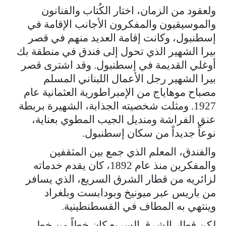
ولعقود من الزمان، اختار الكُتاب والفنانون
والموسيقيون والمفكرون الأجانب الإقامة في
إسطنبول، وكانت إقامة العديد منهم في قصر
بيرا الشهير الذي تحول إلى فندق في منطقة بك
أوغلي القديمة في إسطنبول. وقد اشترى قصر
بيرا الشهير رجل الأعمال اللبناني المسلم
مصباح موهاياج من الإمبراطورية العثمانية عام
1927. ومثلت شخصيته الجذابة، الشهيرة بربطة
عنق الفراشة ومنديل الجيب المطوي بعناية،
نوعاً جديداً من سكان إسطنبول.
والفندق، المعلم الذي جمع بين المثقفين
والمفكرين منذ عام 1892، كان يقدم خدماته
لزائريه من قطار الشرق السريع، الذي يسافر
من باريس عبر ميونيخ وبودابست وبلغراد
وينتهي به المطاف في القسطنطينية.
لكن قطار الشرق السريع كان خطاً من خطي