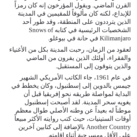
القرن الماضي. ويقول المؤرخون إنه كان رمزاً
للإبداع، لكنه كان مألوفاً للمقيمين في المدينة
الذين يترددون على المنطقة، وقد طور أحد
الشخصيات الرئيسية في كتابه Snows of
Kilimanjaro في حانة في بيوغلو.
لعقود من الزمان، رحبت المدينة بكل من الأغنياء
والفقراء، أولئك الذين يفرون من الماضي
والذين يتوقون إلى المستقبل.
في عام 1961، جاء الكاتب الأمريكي الشهير
جيمس بالدوين إلى إسطنبول، وكان يخطط في
البداية لمواصلة طريقه نحو إفريقيا قبل أن
يغويه سحر المدينة. لقد أصبحت إسطنبول
موطناً له بعيداً عن وطنه الأصلي طوال معظم
أوقات الستينيات، حيث كتب روايته الأكثر مبيعاً
Another Country بالإضافة إلى كتابين آخرين
على الأقل ومسرحية أثناء إقامته.