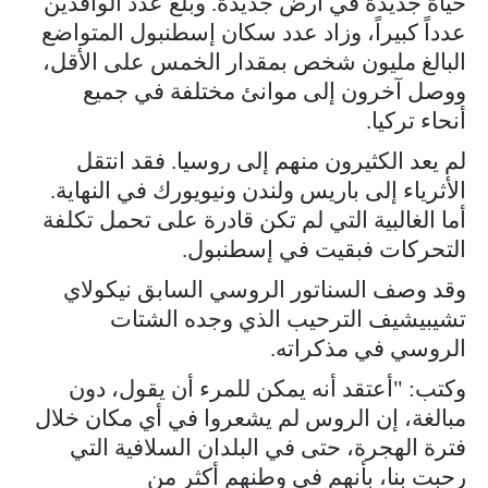
حياة جديدة في أرض جديدة. وبلغ عدد الوافدين
عدداً كبيراً، وزاد عدد سكان إسطنبول المتواضع
البالغ مليون شخص بمقدار الخمس على الأقل،
ووصل آخرون إلى موانئ مختلفة في جميع
أنحاء تركيا.
لم يعد الكثيرون منهم إلى روسيا. فقد انتقل
الأثرياء إلى باريس ولندن ونيويورك في النهاية.
أما الغالبية التي لم تكن قادرة على تحمل تكلفة
التحركات فبقيت في إسطنبول.
وقد وصف السناتور الروسي السابق نيكولاي
تشيبيشيف الترحيب الذي وجده الشتات
الروسي في مذكراته.
وكتب: "أعتقد أنه يمكن للمرء أن يقول، دون
مبالغة، إن الروس لم يشعروا في أي مكان خلال
فترة الهجرة، حتى في البلدان السلافية التي
رحبت بنا، بأنهم في وطنهم أكثر من