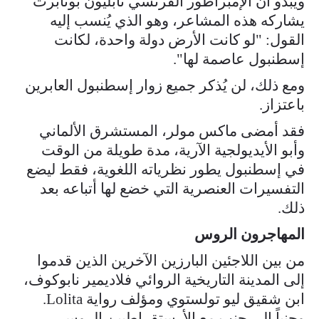
ويبدو أن الإمبراطور الفرنسي نابليون بونابرت
يشاركه هذه المشاعر، وهو الذي يُنسب إليه
القول: "لو كانت الأرض دولة واحدة، لكانت
إسطنبول عاصمة لها".
ومع ذلك، لن يُذكر جميع زوار إسطنبول العابرين
باعتزاز.
فقد أمضى ماكس مولر، المستشرق الألماني
وأبو الأيديولجية الآرية، مدة طويلة من الوقت
في إسطنبول يطور نظرياته اللغوية، فقط ليضع
التفسيرات العنصرية التي خضع لها أتباعه بعد
ذلك.
المهاجرون الروس
من بين اللاجئين البارزين الآخرين الذين قدموا
إلى المدينة التاريخية الروائي فلاديمير نابوكوف،
ابن شقيق ليو تولستوي ومؤلف رواية Lolita.
وجنباً إلى جنب مع الأرستقراطيين الروس