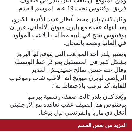
ومن المتوقع أن يلعب كنان يلدز في صفوف
فريق يوفنتوس تحت 19 عام الموسم القادم.
وكان كنان يلدز محط أنظار عديد الأندية الكبرى
بعد انتهاء عقده مع بايرن ميونخ الألماني، غير أن
يوفنتوس نجح في تلبية مطالب اللاعب المولود
في ألمانيا وضمه بالمجان.
ويعتبر يلدز أحد المواهب التي يتوقع لها البروز
بشكل كبير في المستقبل بمركز خط الوسط،
وقال عنه حسن صالح حميديتش المدير
الرياضي لبايرن ميونخ أنه "لاعب شاب وموهوب
للغاية. كنا نرغب بالاحتفاظ به".
ويُعد كنان يلدز ثالث صفقة رسمية يبرمها
يوفنتوس هذا الصيف عقب تعاقده مع الأرجنتيني
أنخل دي ماريا والفرنسي بول بوغبا.​​​​​​​
المزيد من نفس القسم