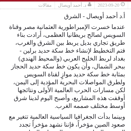
2023-09-20
د. أحمد أويصال
مقالات
أ.د أحمد أويصال - الشرق
عندما خسرت الإمبراطورية العثمانية مصر وقناة
السويس لصالح بريطانيا العظمى، أرادت بناء
طريق تجاري بديل يربط بين الشرق والغرب،
فتم التخطيط لإنشاء خط سكة حديد برلين -
بغداد لربط الخليج العربي (والمحيط الهندي)
ببحر الشمال، وأن يكون خط سكة حديد الحجاز
بمثابة خط سكة حديد موازٍ لقناة السويس
ولطرق المواصلات البحرية المؤدية إلى اليمن،
لكن مسارات الحرب العالمية الأولى ونتائجها
أوقفت هذه المشاريع، وأصبح اليوم لدينا شرق
أوسط مختلف صممه الغرب.
وبينما بدأت الجغرافيا السياسية العالمية تتغير مع
صعود الصين مؤخراً، فإننا نشهد مؤخراً تجدد