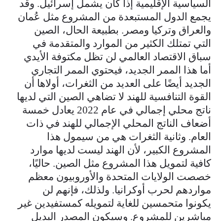
السياسية الإقليمية إذا كان يشمل إسرائيل. وقد
يجمع الدول المستبعدة من المشروع مثل عُمان
والعراق وتركيا ومصر. بطبيعة الحال، الصين
التي تمتلك الكثير من الموارد والمتقدمة في
سباق الاقتصاد العالمي لن تظل مكتوفة الأيدي
أما هذا الممر الجديد، فيحتوي الممر التجاري
الجديد أيضًا على العديد من الثغرات، أولاها أن
القوة التنافسية للهند لا تضاهي الصين التي لديها
ناتج محلي إجمالي في عام 2022 يعادل خمسة
أضعاف الناتج المحلي الإجمالي للهند في ذات
العام. وثانية الثغرات هي من سيمول هذا
المشروع الكبير، لأن الهند ليست لديها موارد
كافية لتمويل هذا المشروع مثل الصين. حاليًا،
خصصت الولايات المتحدة والأوروبيون معظم
مواردهم لحرب أوكرانيا. ولذلك، فإنهم لن
يكونوا متحمسين للغاية لتمويله كمستفيدين غير
مباشرين للمشروع. وسيكون المصدر البديل