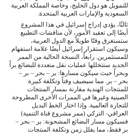
للتمويل هو دول الخليج، وخاصة المملكة العربية
السعودية والإمارات العربية المتحدة.
ثالثًا، يؤدي إدراج إسرائيل في هذا المشروع
أيضًا إلى تعقيد الأمور، لأن مناقشات التطبيع
ستستغرق وقتًا طويلاً مع الدول العربية،
وسيكون استقرار إسرائيل أيضًا علامة استفهام
للمستثمرين. رابعاً، النسخة الحالية من الممر
الجديد ستتخللها عمليات نقل متعددة للبضائع براً
وبحراً حيث سيكون مسارها: بر – بحر – بر –
بحر – بر. مما سيضيف وقتاً وتكلفة كبيرة
للمنتجات الهندية مقارنة بمسار المنتجات
الصينية وغيرها في الممرات الأخرى المطروحة
للتجارة العالمية. وإذا اختار الخط البديل
العراقي- التركي (ممر مشروع قناة التنمية)
فسيكون مسار البضائع المشحونة: بر – بحر –
بر فقط، مما يقلل زمن وتكلفة المنتجات