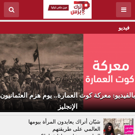
فيديو
بالفيديو: معركة كوت العمارة.. يوم هزم العثمانيون
الإنجليز
شبّان أتراك يعايدون المرأة بيومها
العالمي على طريقتهم