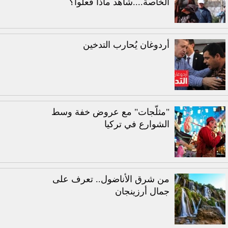
الخاصة....شاهد ماذا فعلوا؟
أردوغان يُحارب التدخين
"مثلّجات" مع عروض خفة وسط
الشوارع في تركيا
من شرق الأناضول.. تعرف على
جمال أرزينجان