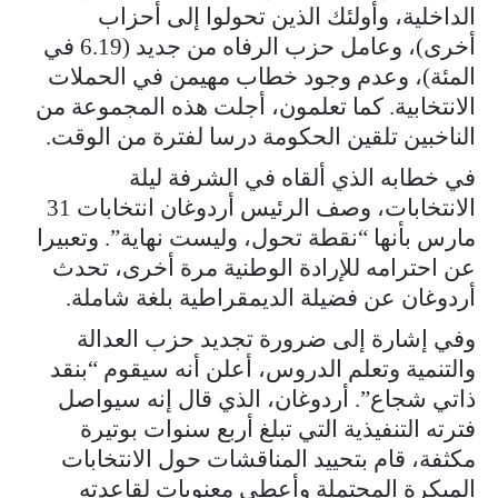
الداخلية، وأولئك الذين تحولوا إلى أحزاب
أخرى)، وعامل حزب الرفاه من جديد (6.19 في
المئة)، وعدم وجود خطاب مهيمن في الحملات
الانتخابية. كما تعلمون، أجلت هذه المجموعة من
الناخبين تلقين الحكومة درسا لفترة من الوقت.
في خطابه الذي ألقاه في الشرفة ليلة
الانتخابات، وصف الرئيس أردوغان انتخابات 31
مارس بأنها “نقطة تحول، وليست نهاية”. وتعبيرا
عن احترامه للإرادة الوطنية مرة أخرى، تحدث
أردوغان عن فضيلة الديمقراطية بلغة شاملة.
وفي إشارة إلى ضرورة تجديد حزب العدالة
والتنمية وتعلم الدروس، أعلن أنه سيقوم “بنقد
ذاتي شجاع”. أردوغان، الذي قال إنه سيواصل
فترته التنفيذية التي تبلغ أربع سنوات بوتيرة
مكثفة، قام بتحييد المناقشات حول الانتخابات
المبكرة المحتملة وأعطى معنويات لقاعدته