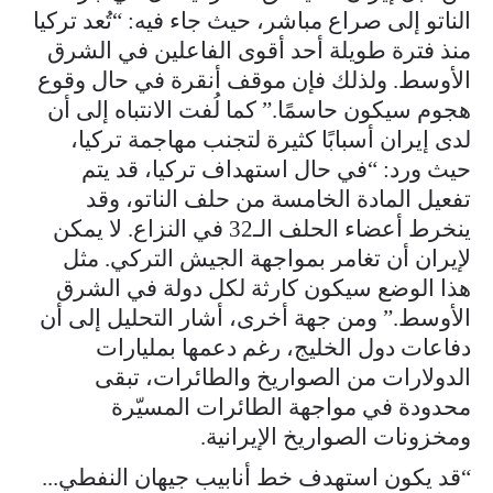
الناتو إلى صراع مباشر، حيث جاء فيه: “تُعد تركيا
منذ فترة طويلة أحد أقوى الفاعلين في الشرق
الأوسط. ولذلك فإن موقف أنقرة في حال وقوع
هجوم سيكون حاسمًا.” كما لُفت الانتباه إلى أن
لدى إيران أسبابًا كثيرة لتجنب مهاجمة تركيا،
حيث ورد: “في حال استهداف تركيا، قد يتم
تفعيل المادة الخامسة من حلف الناتو، وقد
ينخرط أعضاء الحلف الـ32 في النزاع. لا يمكن
لإيران أن تغامر بمواجهة الجيش التركي. مثل
هذا الوضع سيكون كارثة لكل دولة في الشرق
الأوسط.” ومن جهة أخرى، أشار التحليل إلى أن
دفاعات دول الخليج، رغم دعمها بمليارات
الدولارات من الصواريخ والطائرات، تبقى
محدودة في مواجهة الطائرات المسيّرة
ومخزونات الصواريخ الإيرانية.
“قد يكون استهدف خط أنابيب جيهان النفطي...