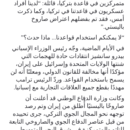
متمركزين في قاعدة بتركيا، قائلة: “لدينا أفراد
عسكريون في قاعدتنا في تركيا، وكما ذكرت
أمس، فقد تم بفضلهم اعتراض صاروخ
باليستي.”
“لا يمكنكم استخدام قواعدنا... ماذا حدث؟”
في الأيام الماضية، وجّه رئيس الوزراء الإسباني
بيدرو سانشيز انتقادات حادة للهجمات التي
شنتها الولايات المتحدة وإسرائيل على إيران،
مؤكدًا أنها مخالفة للقانون الدولي، ومعلنًا أنه لن
يسمح باستخدام القواعد. وردّ الرئيس ترامب
مهددًا بقطع جميع العلاقات التجارية مع إسبانيا.
وكانت وزارة الدفاع الوطني قد أعلنت أن
صاروخًا باليستيًا أُطلق من إيران وتم رصد
توجهه نحو المجال الجوي التركي، جرى تحييده
من قبل عناصر الدفاع الجوي والصاروخي التابعة
للناتو والمتمركزة في شرق البحر المتوسط.