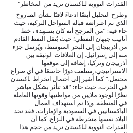
القدرات النووية لباكستان تزيد من المخاطر”
وطرح التحليل أيضًا ادعاءً لافتًا بشأن الصاروخ
الذي تم اعتراضه قبالة السواحل التركية، حيث
جاء فيه: “من المرجح أنه كان يستهدف خط
أنابيب جيهان النفطي؛ حيث يُنقل النفط القادم
من أذربيجان إلى البحر المتوسط، ويُرسل جزء
منه إلى إسرائيل. إن العلاقات الوثيقة بين
أذربيجان وتركيا، إضافة إلى موقعها
الاستراتيجي، ستلعب دورًا حاسمًا في أي صراع
محتمل.” كما أُشير إلى احتمال انخراط باكستان
في الحرب، حيث جاء: “قد تتأثر بشكل مباشر
نظرًا لوجود ملايين من مواطنيها وقوتها العاملة
في المنطقة. وإذا تم استهداف العمال
الباكستانيين في السعودية والإمارات، فقد تجد
البلاد نفسها منخرطة في النزاع. كما أن
القدرات النووية لباكستان تزيد من حجم هذا