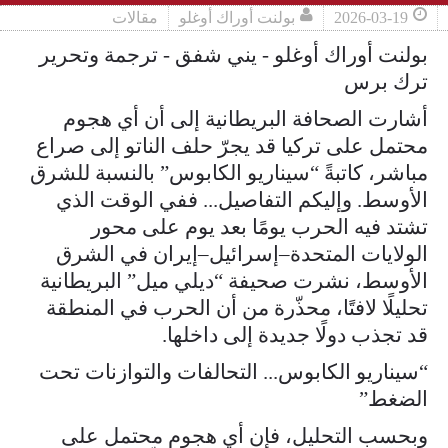
2026-03-19
بولنت أوراك أوغلو
مقالات
بولنت أوراك أوغلو - يني شفق - ترجمة وتحرير
ترك برس
أشارت الصحافة البريطانية إلى أن أي هجوم
محتمل على تركيا قد يجرّ حلف الناتو إلى صراع
مباشر، كاتبةً “سيناريو الكابوس” بالنسبة للشرق
الأوسط. وإليكم التفاصيل... ففي الوقت الذي
تشتد فيه الحرب يومًا بعد يوم على محور
الولايات المتحدة–إسرائيل–إيران في الشرق
الأوسط، نشرت صحيفة “ديلي ميل” البريطانية
تحليلًا لافتًا، محذّرة من أن الحرب في المنطقة
قد تجذب دولًا جديدة إلى داخلها.
“سيناريو الكابوس... التحالفات والتوازنات تحت
الضغط”
وبحسب التحليل، فإن أي هجوم محتمل على