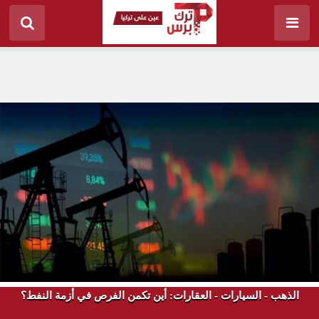
الذهب - السيارات - العقارات: أين تكمن الفرص في أزمة النفط؟