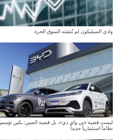
وادي السيليكون لم تُنشئه السوق الحرة
ليست قضية «بي واي دي»، بل قضية الصين: بكين تؤسس
نظاماً استثمارياً جديداً