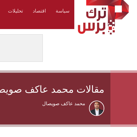
سياسة
اقتصاد
تحليلات
مقالات محمد عاكف صويص
محمد عاكف صويصال