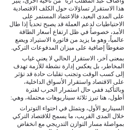
وأضاف عبد المطلب أربا "من ناحية أخرى، يثير
هذا الاستقرار تساؤلات حول الكلف الاقتصادية
على المدى البعيد، فالاعتماد المستمر على
الاحتياطيات لدعم العملة قد يصبح تحدياً إذا طال
الأمد، خصوصاً في ظل ارتفاع أسعار الطاقة
عالمياً، وهو ما يزيد من فاتورة الاستيراد ويضع
ضغوطاً إضافية على ميزان المدفوعات التركي.
بمعنى آخر، الاستقرار الحالي لا يعني غياب
المخاطر، بل يعكس إدارة نشطة للأزمة تهدف
إلى كسب الوقت وتجنب تقلبات حادة قد تؤثر
على الاقتصاد واستقرار الأسواق الداخلية،
وبالتأكيد ففي حال استمرار الحرب لفترة
أطول، هنا تبرز ثلاثة سيناريوهات محتملة، وهي:
السيناريو الأول، ويتمثل في احتواء التوترات
خلال المدى القريب، ما يسمح للاقتصاد التركي
بمواصلة مسار التوازن التدريجي مع انخفاض