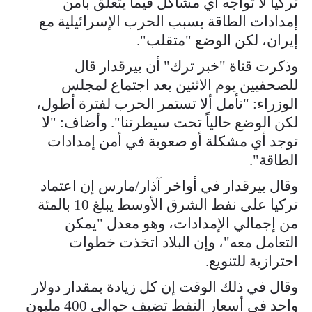
تركيا لا تواجه أي مشاكل فيما يتعلق بأمن
إمدادات الطاقة بسبب الحرب الإسرائيلية مع
إيران، لكن الوضع "متقلب".
وذكرت قناة "خبر ترك" أن بيرقدار قال
للصحفيين يوم الاثنين بعد اجتماع لمجلس
الوزراء: "نأمل ألا تستمر الحرب لفترة أطول،
لكن الوضع حالياً تحت سيطرتنا". وأضاف: "لا
توجد أي مشكلة أو صعوبة في أمن إمدادات
الطاقة".
وقال بيرقدار في أواخر آذار/مارس إن اعتماد
تركيا على نفط الشرق الأوسط يبلغ 10 بالمئة
من إجمالي الإمدادات، وهو معدل "يمكن
التعامل معه"، وإن البلاد اتخذت خطوات
احترازية للتنويع.
وقال في ذلك الوقت إن كل زيادة بمقدار دولار
واحد في أسعار النفط تضيف حوالي 400 مليون