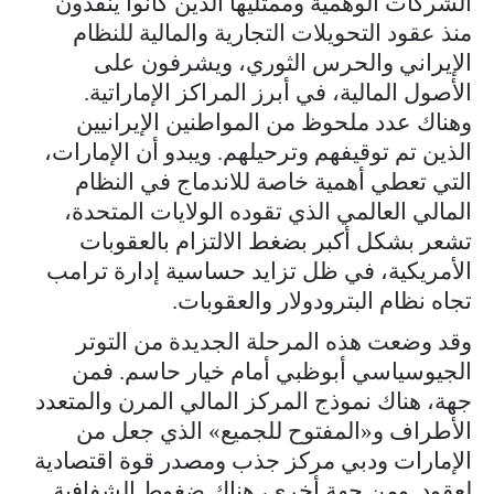
الشركات الوهمية وممثليها الذين كانوا ينفذون
منذ عقود التحويلات التجارية والمالية للنظام
الإيراني والحرس الثوري، ويشرفون على
الأصول المالية، في أبرز المراكز الإماراتية.
وهناك عدد ملحوظ من المواطنين الإيرانيين
الذين تم توقيفهم وترحيلهم. ويبدو أن الإمارات،
التي تعطي أهمية خاصة للاندماج في النظام
المالي العالمي الذي تقوده الولايات المتحدة،
تشعر بشكل أكبر بضغط الالتزام بالعقوبات
الأمريكية، في ظل تزايد حساسية إدارة ترامب
تجاه نظام البترودولار والعقوبات.
وقد وضعت هذه المرحلة الجديدة من التوتر
الجيوسياسي أبوظبي أمام خيار حاسم. فمن
جهة، هناك نموذج المركز المالي المرن والمتعدد
الأطراف و«المفتوح للجميع» الذي جعل من
الإمارات ودبي مركز جذب ومصدر قوة اقتصادية
لعقود. ومن جهة أخرى، هناك ضغوط الشفافية