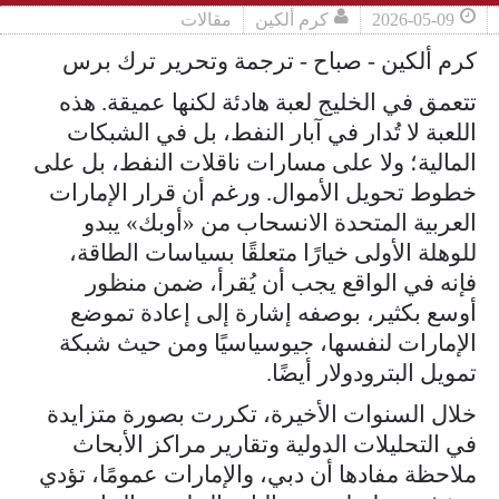
2026-05-09
كرم ألكين
مقالات
كرم ألكين - صباح - ترجمة وتحرير ترك برس
تتعمق في الخليج لعبة هادئة لكنها عميقة. هذه
اللعبة لا تُدار في آبار النفط، بل في الشبكات
المالية؛ ولا على مسارات ناقلات النفط، بل على
خطوط تحويل الأموال. ورغم أن قرار الإمارات
العربية المتحدة الانسحاب من «أوبك» يبدو
للوهلة الأولى خيارًا متعلقًا بسياسات الطاقة،
فإنه في الواقع يجب أن يُقرأ، ضمن منظور
أوسع بكثير، بوصفه إشارة إلى إعادة تموضع
الإمارات لنفسها، جيوسياسيًا ومن حيث شبكة
تمويل البترودولار أيضًا.
خلال السنوات الأخيرة، تكررت بصورة متزايدة
في التحليلات الدولية وتقارير مراكز الأبحاث
ملاحظة مفادها أن دبي، والإمارات عمومًا، تؤدي