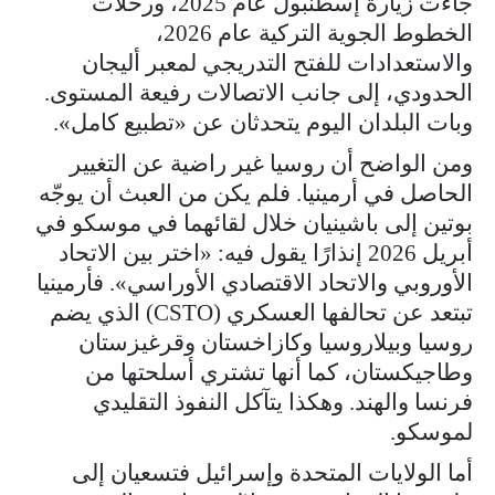
جاءت زيارة إسطنبول عام 2025، ورحلات
الخطوط الجوية التركية عام 2026،
والاستعدادات للفتح التدريجي لمعبر أليجان
الحدودي، إلى جانب الاتصالات رفيعة المستوى.
وبات البلدان اليوم يتحدثان عن «تطبيع كامل».
ومن الواضح أن روسيا غير راضية عن التغيير
الحاصل في أرمينيا. فلم يكن من العبث أن يوجّه
بوتين إلى باشينيان خلال لقائهما في موسكو في
أبريل 2026 إنذارًا يقول فيه: «اختر بين الاتحاد
الأوروبي والاتحاد الاقتصادي الأوراسي». فأرمينيا
تبتعد عن تحالفها العسكري (CSTO) الذي يضم
روسيا وبيلاروسيا وكازاخستان وقرغيزستان
وطاجيكستان، كما أنها تشتري أسلحتها من
فرنسا والهند. وهكذا يتآكل النفوذ التقليدي
لموسكو.
أما الولايات المتحدة وإسرائيل فتسعيان إلى