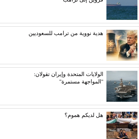
هدية نووية من ترامب للسعوديين
الولايات المتحدة وإيران تقولان:
"المواجهة مستمرة"
هل لديكم هموم؟