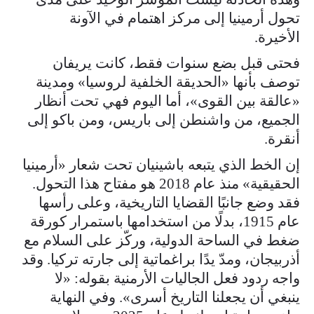
تحول أرمينيا إلى مركز اهتمام في الآونة
الأخيرة.
فحتى قبل بضع سنوات فقط، كانت يريفان
توصف بأنها «الحديقة الخلفية لروسيا» ومدينة
«عالقة بين القوى»، أما اليوم فهي تحت أنظار
الجميع، من واشنطن إلى باريس، ومن باكو إلى
أنقرة.
إن الخط الذي يتبعه باشينيان تحت شعار «أرمينيا
الحقيقية» منذ عام 2018 هو مفتاح هذا التحول.
فقد وضع جانبًا القضايا التاريخية، وعلى رأسها
عام 1915، بدلًا من استخدامها باستمرار كورقة
ضغط في الساحة الدولية، وركّز على السلام مع
أذربيجان، ومدّ يدًا براغماتية إلى جارته تركيا. وقد
واجه ردود فعل الجاليات الأرمنية بقوله: «لا
ينبغي أن يجعلنا التاريخ أسرى». وفي النهاية