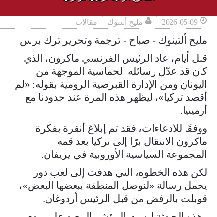
2026-05-09
مليح ألتنوك
مقالات
مليح ألتينوك - صباح - ترجمة وتحرير ترك برس
قبل أيام، عاد الرئيس الفرنسي ماكرون، الذي
كان قد عدّل رسائله الحماسية الموجهة من
اليونان ومن الإدارة القبرصية الرومية بقوله: «لم
أقصد تركيا»، ليظهر هذه المرة عند حدودنا مع
أرمينيا.
ووفقًا للادعاءات، فقد تم إبلاغ أنقرة بفكرة
ماكرون الانتقال برًا إلى تركيا بعد قمة
المجموعة السياسية الأوروبية في يريفان.
لكن هذه الخطوة، التي هدفت إلى لعب دور
يحمل رسالة «لنوصل المنطقة ببعضها البعض»،
قوبلت بالرفض من قبل الرئيس أردوغان.
وهذه الحادثة ليست المؤشر الوحيد على مدى