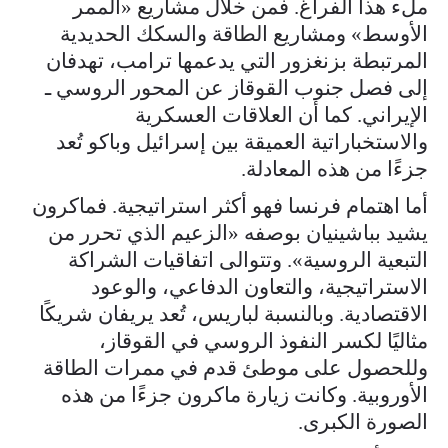
ملء هذا الفراغ. فمن خلال مشاريع «الممر
الأوسط» ومشاريع الطاقة والسكك الحديدية
المرتبطة بزنغزور التي يدعمها ترامب، تهدفان
إلى فصل جنوب القوقاز عن المحور الروسي ـ
الإيراني. كما أن العلاقات العسكرية
والاستخباراتية العميقة بين إسرائيل وباكو تُعد
جزءًا من هذه المعادلة.
أما اهتمام فرنسا فهو أكثر استراتيجية. فماكرون
يشيد ب‍باشينيان بوصفه «الزعيم الذي تحرر من
التبعية الروسية». وتتوالى اتفاقيات الشراكة
الاستراتيجية، والتعاون الدفاعي، والوعود
الاقتصادية. وبالنسبة لباريس، تُعد يريفان شريكًا
مثاليًا لكسر النفوذ الروسي في القوقاز،
وللحصول على موطئ قدم في ممرات الطاقة
الأوروبية. وكانت زيارة ماكرون جزءًا من هذه
الصورة الكبرى.