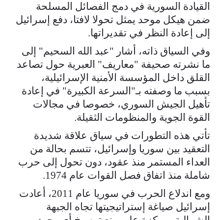
القيادة السورية في دمج الفصائل المسلحة
ضمن هيكل موحد يمثل تحولا لافتا، دفع إسرائيل
إلى إعادة النظر في تقديراتها.
وفي السياق ذاته، أشار "عبد الله السحيم" إلى
ما نشرته صحيفة "معاريف" العبرية حول تصاعد
القلق داخل المؤسسة الأمنية الإسرائيلية،
بسبب ما وصفته بـ"السرعة الكبيرة" في إعادة
تأهيل الجيش السوري، خصوصا في مجالات
القوة الجوية والمنظومات الثقيلة.
تأتي هذه التطورات في سياق علاقة شديدة
التعقيد بين سوريا وإسرائيل، تتسم بحالة من
العداء المستمر منذ عقود، دون تحول إلى حرب
شاملة منذ اتفاق فصل القوات عام 1974.
ومع اندلاع الحرب في سوريا عام 2011، أعادت
إسرائيل صياغة إستراتيجيتها تجاه الجبهة
الشمالية، مركزة على منع ترسيخ أي وجود