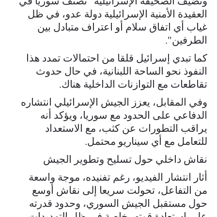
وتضيف الصحيفة الإسرائيلية "تُصنَّف سوريا في
العقيدة الأمنية الإسرائيلية دولة عدو، في ظل
غياب أي اتفاق سلام أو اعتراف متبادل بين
الطرفين".
كما تبدي إسرائيل قلقا من احتمالات تمدد هذا
النفوذ نحو الساحة اللبنانية، في حال حدوث
تقاطعات مع التوازنات الداخلية هناك.
وفي المقابل، يعزز الجيش الإسرائيلي انتشاره
الدفاعي على الحدود مع سوريا، ويؤكد أنه
يراقب التطورات عن كثب، مع الاستعداد
للتعامل مع أي سيناريو محتمل.
نقاش داخلي حول تسليح وتطوير الجيش
أثار انتشار الفيديو، رغم تفنيده، موجة واسعة
من التفاعل، تحولت سريعا إلى نقاش أوسع
حول مستقبل الجيش السوري، وحدود قدرته
على استعادة قوته، خاصة في ظل التهديدات