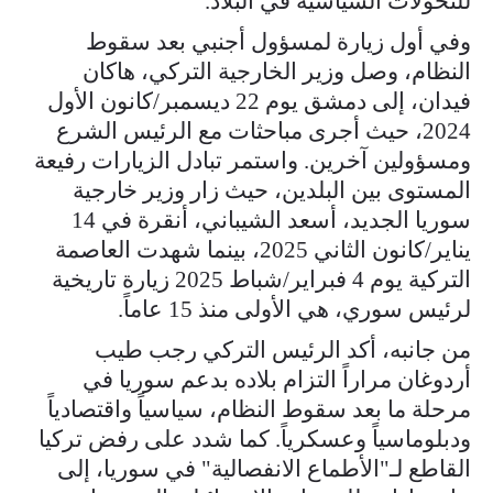
للتحولات السياسية في البلاد.
وفي أول زيارة لمسؤول أجنبي بعد سقوط
النظام، وصل وزير الخارجية التركي، هاكان
فيدان، إلى دمشق يوم 22 ديسمبر/كانون الأول
2024، حيث أجرى مباحثات مع الرئيس الشرع
ومسؤولين آخرين. واستمر تبادل الزيارات رفيعة
المستوى بين البلدين، حيث زار وزير خارجية
سوريا الجديد، أسعد الشيباني، أنقرة في 14
يناير/كانون الثاني 2025، بينما شهدت العاصمة
التركية يوم 4 فبراير/شباط 2025 زيارة تاريخية
لرئيس سوري، هي الأولى منذ 15 عاماً.
من جانبه، أكد الرئيس التركي رجب طيب
أردوغان مراراً التزام بلاده بدعم سوريا في
مرحلة ما بعد سقوط النظام، سياسياً واقتصادياً
ودبلوماسياً وعسكرياً. كما شدد على رفض تركيا
القاطع لـ"الأطماع الانفصالية" في سوريا، إلى