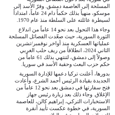
المسلحة إلى العاصمة دمشق. وفرّ الأسد إلى
موسكو، منهياً بذلك حكماً دام 24 عاماً، امتداداً
لسيطرة عائلته على السلطة منذ عام 1970.
وجاء هذا التحول بعد نحو 14 عاماً من اندلاع
الثورة السورية، حيث صعّدت الفصائل المسلحة
عملياتها العسكرية منذ أواخر نوفمبر/تشرين
الثاني 2024، انطلاقاً من ريف حلب الغربي
وصولاً إلى دمشق، لتنتهي بذلك 61 عاماً من
حكم حزب البعث وحقبة الأسد في سوريا.
بدورها، أعلنت تركيا دعمها للإدارة السورية
الجديدة بقيادة الرئيس أحمد الشرع، وأعادت
فتح سفارتها في دمشق بعد نحو 12 عاماً من
الإغلاق. وجاء ذلك بعد زيارة رئيس جهاز
الاستخبارات التركي، إبراهيم كالن، للعاصمة
السورية، في خطوة عكست تأييد أنقرة