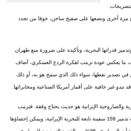
لتصريحات
ج مرة أخرى وتضعها على صفيح ساخن، خوفا من تجدد
مير قدراتها البحرية، وتأكيده على ضرورة منع طهران
ما يعكس عودة ترمب لفكرة الردع العسكري، أضاف
ق في تصدير نفطها، سواء ذلك الذي سمح هو به، أو ذلك
بدو غير خافية على أقمار أمريكا الصناعية ومخابراتها.
 والصاروخية الإيرانية هو حديث يحتاج وقفة. فترمب
الذي صرح بأن قواته الجوية والصاروخية استطاعت تدمير 159 سفينة تابعة للبحرية الإيرانية، ويمكن إحصاؤها
في قاع البحر، بالإضافة إلى تحييد نحو 82% من منشآت الصواريخ و85% من القدرة التصنيعية للصواريخ