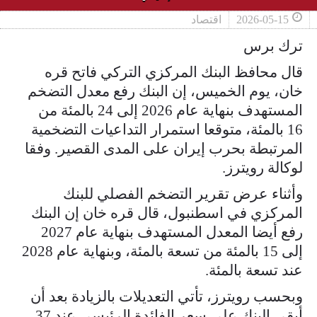
2026-05-15
اقتصاد
ترك برس
قال محافظ البنك المركزي التركي فاتح قره
خان، يوم الخميس، إن البنك رفع معدل التضخم
المستهدف بنهاية عام 2026 إلى ​24 بالمئة من
16 بالمئة، متوقعا استمرار التداعيات التضخمية
المرتبطة بحرب إيران على ‌المدى القصير. وفقا
لوكالة رويترز.
وأثناء عرض تقرير التضخم الفصلي للبنك
المركزي في اسطنبول، قال قره خان إن البنك
رفع أيضا المعدل المستهدف بنهاية عام 2027
إلى 15 بالمئة من تسعة بالمئة، وبنهاية عام 2028
عند تسعة بالمئة.
وبحسب رويترز، تأتي التعديلات بالزيادة بعد أن
أبقى ​البنك على سعر الفائدة الرئيسي عند 37