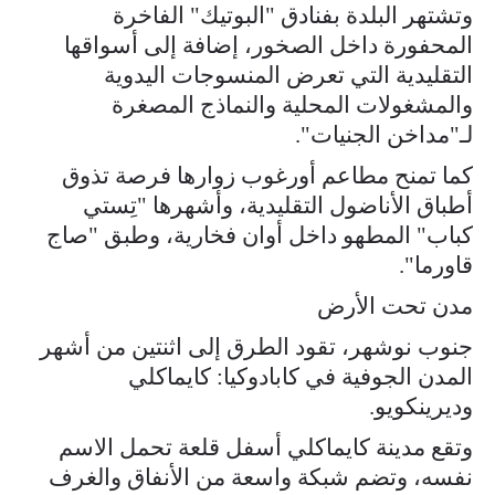
وتشتهر البلدة بفنادق "البوتيك" الفاخرة
المحفورة داخل الصخور، إضافة إلى أسواقها
التقليدية التي تعرض المنسوجات اليدوية
والمشغولات المحلية والنماذج المصغرة
لـ"مداخن الجنيات".
كما تمنح مطاعم أورغوب زوارها فرصة تذوق
أطباق الأناضول التقليدية، وأشهرها "تِستي
كباب" المطهو داخل أوان فخارية، وطبق "صاج
قاورما".
مدن تحت الأرض
جنوب نوشهر، تقود الطرق إلى اثنتين من أشهر
المدن الجوفية في كابادوكيا: كايماكلي
وديرينكويو.
وتقع مدينة كايماكلي أسفل قلعة تحمل الاسم
نفسه، وتضم شبكة واسعة من الأنفاق والغرف