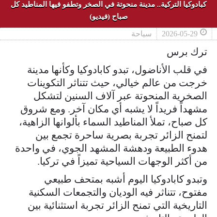
كبادوكيا التركية.. مدينة منحوتة في الصخر وتطفو فيها المناطيد كل
صباح (فيديو)
2026-05-29
سياحة
ترك برس
في قلب الأناضول، تبدو كابادوكيا وكأنها مدينة
خرجت من عالم خيالي، حيث تتناثر التكوينات
الصخرية المنحوتة عبر آلاف السنين لتشكل
مشهداً فريداً لا يشبه أي مكان آخر. ومع شروق
كل صباح، تملأ المناطيد السماء بألوانها الزاهية،
لتمنح الزائر تجربة بصرية ساحرة تجمع بين
هدوء الطبيعة ودهشة المشهد الجوي، في واحدة
من أكثر الوجهات السياحية تميزاً في تركيا.
وتبدو كابادوكيا اليوم أشبه بمتحف طبيعي
مفتوح، تتناثر فيه الوديان والتجمعات السكنية
التاريخية التي تمنح الزائر تجربة استثنائية بين