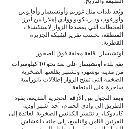
الطبيعة والتاريخ.
وتُعد بلدات مثل غوريم وأوتشيسار وأفانوس
وأورغوب وديرينكويو ووادي إهلارا من أبرز
المحطات التي يقصدها الزوار لاستكشاف
المنطقة، بحسب تقرير لشبكة الجزيرة
القطرية.
أوتشيسار.. قلعة معلقة فوق الصخور
تقع بلدة أوتشيسار على بعد نحو 10 كيلومترات
من مدينة نوشهر، وتشتهر بقلعتها الصخرية
الضخمة التي تمنح الزوار إطلالات بانورامية
ساحرة على المنطقة.
وبعد التجول بين الأزقة الحجرية القديمة، يقود
الطريق إلى وادي الحمام، أحد أشهر أودية
كابادوكيا، إذ تنتشر الكنائس الصخرية العائدة إلى
القرنين الثامن والتاسع، إلى جانب أعشاش
الحمام المحفورة بعناية داخل الصخور. ويضم