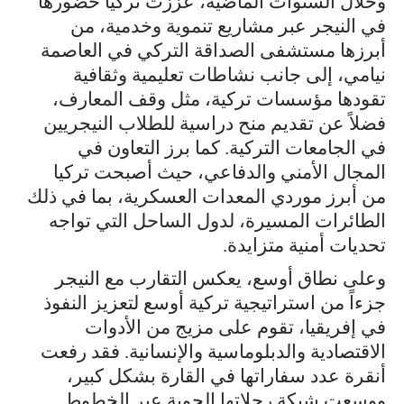
وخلال السنوات الماضية، عززت تركيا حضورها
في النيجر عبر مشاريع تنموية وخدمية، من
أبرزها مستشفى الصداقة التركي في العاصمة
نيامي، إلى جانب نشاطات تعليمية وثقافية
تقودها مؤسسات تركية، مثل وقف المعارف،
فضلاً عن تقديم منح دراسية للطلاب النيجريين
في الجامعات التركية. كما برز التعاون في
المجال الأمني والدفاعي، حيث أصبحت تركيا
من أبرز موردي المعدات العسكرية، بما في ذلك
الطائرات المسيرة، لدول الساحل التي تواجه
تحديات أمنية متزايدة.
وعلى نطاق أوسع، يعكس التقارب مع النيجر
جزءاً من استراتيجية تركية أوسع لتعزيز النفوذ
في إفريقيا، تقوم على مزيج من الأدوات
الاقتصادية والدبلوماسية والإنسانية. فقد رفعت
أنقرة عدد سفاراتها في القارة بشكل كبير،
ووسعت شبكة رحلاتها الجوية عبر الخطوط