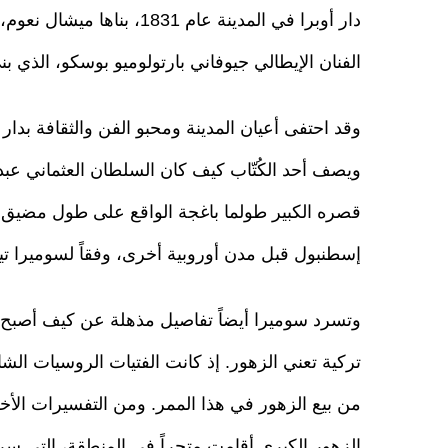
دار أوبرا في المدينة عام 1
الفنان الإيطالي جيوفاني بارتولوميو بوسكو، الذي بنى م
وقد احتفى أعيان المدينة ومحبو الفن والثقافة بدار 
ويصف أحد الكُتّاب كيف كان السلطان العثماني عبد
قصره الكبير طولما باغجة الواقع على طول مضيق ا
إسطنبول قبل مدن أوروبية أخرى، وفقاً لسوميرا تيلتيك، مؤلف
وتسرد سوميرا أيضاً تفاصيل مذهلة عن كيف أصبح 
تركية تعني الزهور. إذ كانت الفتيات الروسيات ال
من بيع الزهور في هذا الممر. ومن التفسيرات الأ
الزهور الكبرى أقامت متجراً في المنطقة، التي س