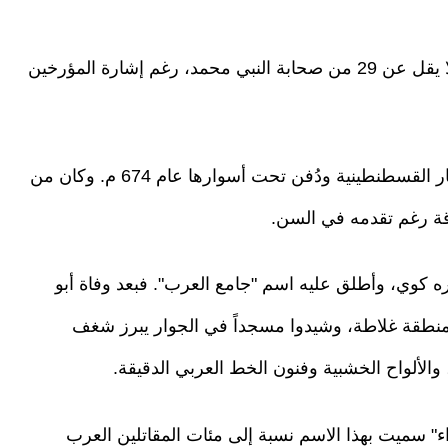
وبحسب التقرير فإن إسطنبول حالياً تضم قبور ما لا يقل عن 29 من صحابة النبي محمد، رغم إشارة المؤرخين
ومن بينهم أبو أيوب الأنصاري، الذي توفي أثناء حصار القسطنطينية ودُفن تحت أسوارها عام 674 م. وكان من
اقة رغم تقدمه في السن.
وي، وأطلق عليه اسم "جامع العرب". فبعد وفاة أبو
نطقة غلاطة، وشيدوا مسجداً في الجوار يبرز شغف
 والألواح الخشبية وفنون الخط العربي الدقيقة.
ء" سميت بهذا الاسم نسبة إلى مئات المقاتلين العرب