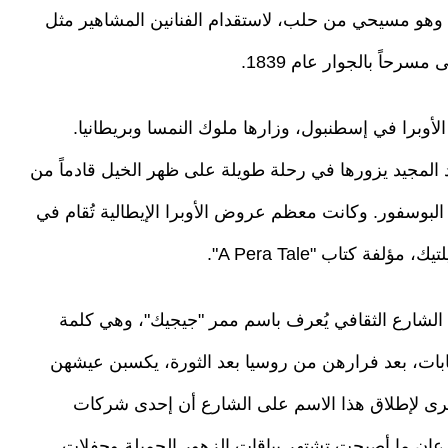
183، بناها ميشال نعوم، وهو مسيحي من حلب، لاستقدام الفنانين المشاهير مثل
سرحاً بالجوار عام 1839.
الأوبرا في إسطنبول، وزارها ملوك النمسا وبريطانيا.
 المجيد يزورها في رحلة طويلة على ظهر الخيل قادماً من
لبوسفور. وكانت معظم عروض الأوبرا الإيطالية تُقام في
ة كتاب "A Pera Tale".
الشارع الثقافي يُعرف باسم ممر "جيجيك"، وهي كلمة
شابات، بعد فرارهن من روسيا بعد الثورة، يكسبن عيشهن
خرى لإطلاق هذا الاسم على الشارع أن إحدى شركات
رعان ما أصبحت تشتهر بباقات الزهور الجميلة وحفلات