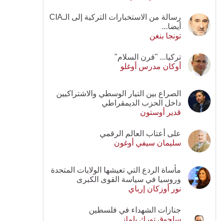
رسالة من الاستخبارات التركية إلى الـCIA
أيضا...
تونجا بنغن
تركيا... "قرن السلام"
أوكان مدرس أوغلو
الصراع بين التيار الوسطي والاشتراكيين
داخل الحزب الديمقراطي
قدير أوستون
على أعتاب العالم الرقمي
سليمان سيفي أوغون
مأساة الردع التي تعيشها الولايات المتحدة
وروسيا في سياسة القوى الكبرى
نور أوزكان إرباي
جنازات الشهداء في فلسطين
سلجوق تورك يلماز