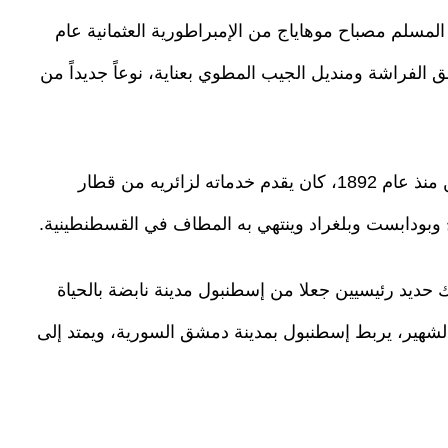
المسلم مصباح موهاياج من الإمبراطورية العثمانية عام
نق الفراشة ومنديل الجيب المطوي بعناية، نوعاً جديداً من
والفندق، المعلم الذي جمع بين المثقفين والمفكرين منذ عام 1892، كان يقدم خدماته لزائريه من قطار
وبودابست وبلغراد وينتهي به المطاف في القسطنطينية.
يد رئيسيين جعلا من إسطنبول مدينة نابضة بالحياة
 الشهير، يربط إسطنبول بمدينة دمشق السورية، ويمتد إلى