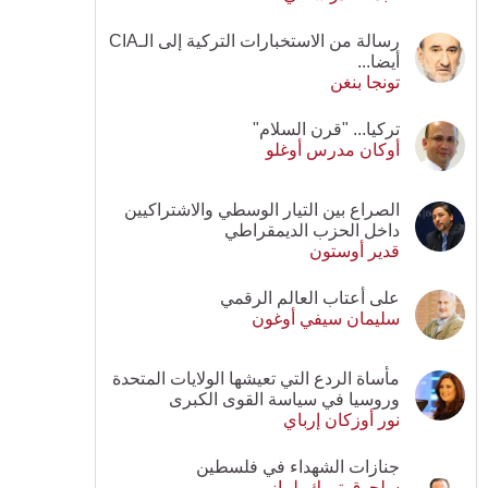
رسالة من الاستخبارات التركية إلى الـCIA
أيضا...
تونجا بنغن
تركيا... "قرن السلام"
أوكان مدرس أوغلو
الصراع بين التيار الوسطي والاشتراكيين
داخل الحزب الديمقراطي
قدير أوستون
على أعتاب العالم الرقمي
سليمان سيفي أوغون
مأساة الردع التي تعيشها الولايات المتحدة
وروسيا في سياسة القوى الكبرى
نور أوزكان إرباي
جنازات الشهداء في فلسطين
سلجوق تورك يلماز