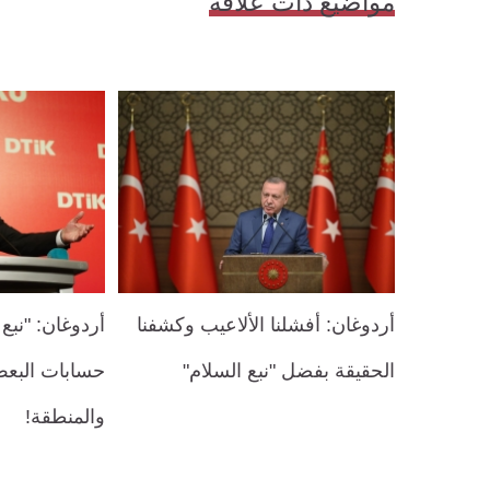
مواضيع ذات علاقة
أردوغان: أفشلنا الألاعيب وكشفنا
أردوغان: "نبع
الحقيقة بفضل "نبع السلام"
حسابات البعض
والمنطقة!