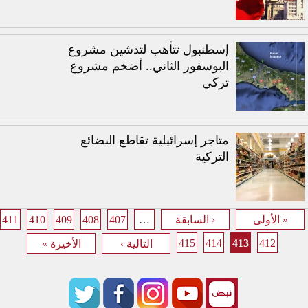
إسطنبول تتأهب لتدشين مشروع
البوسفور الثاني.. أضخم مشروع
تركي
متاجر إسرائيلية تقاطع البضائع
التركية
411
410
409
408
407
…
« الأولى
‹ السابقة
الصفحات
415
414
413
412
التالية ›
الأخيرة »