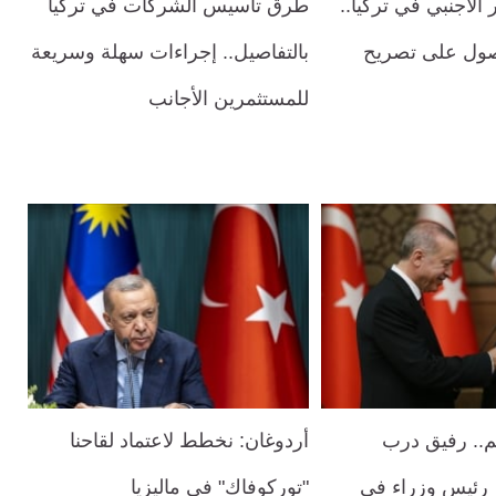
 الأجنبي في تركيا..
طرق تأسيس الشركات في تركيا
صول على تصريح
بالتفاصيل.. إجراءات سهلة وسريعة
للمستثمرين الأجانب
م.. رفيق درب
أردوغان: نخطط لاعتماد لقاحنا
 رئيس وزراء في
"توركوفاك" في ماليزيا