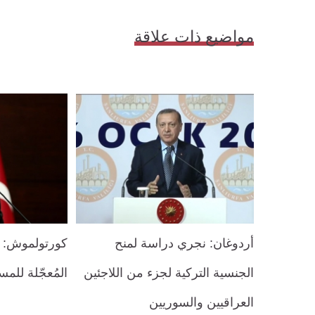
مواضيع ذات علاقة
أردوغان: نجري دراسة لمنح
كورتولموش: ت
الجنسية التركية لجزء من اللاجئين
المُعجّلة للم
العراقيين والسوريين