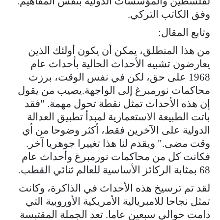
لفلسطين والمؤسسات الدولية بنفس المفاهيم.
وفق الكاتب التركي.
وتابع المقال:
من هذا المنطلق، يمكن أن يكون أولئك الذين
يعارضون تشبيه الأحداث الحالية بأحداث عام
1968 على حق، لكن في نفس الوقت، برزت
محاكمات نورمبرغ إلى الواجهة.يصيب من يقول
إن هذه الأحداث تمثل نقطة تحول مهمة. "فقد
باتت الطبيعة الاستعمارية لمبدأ تطبيق العدالة
الدولية على الآخرين فقط، أكثر وضوحا من أي
وقت مضى." ويقدم لنا هذا تغييرا جوهريا آخر.
فكانت كل من محاكمات نورمبرغ وأحداث عام
68 بمثابة الركائز الأساسية للعالم ثنائي القطب.
لقد تم ترسيخ هذه الأحداث في الذاكرة، وكانت
تمثل نجاحا للامبريالية الأمريكية الأوروبية التي
دامت حوالي سبعين عاما. تعد الجملة المقتبسة