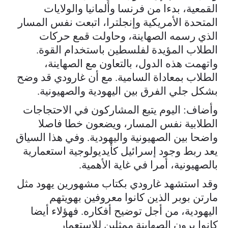
القمعية، بدءا من فرنسا وألمانيا والولايات
المتحدة الأمريكية وإنجلترا، اتبعت نفس المسار
الذي رسمه الصهاينة، وحاولت قمع حركات
الطلاب المؤيدة لفلسطين باستخدام القوة.
واتهمت هذه الدول، بالتعاون مع الصهاينة،
الطلاب بمعاداة السامية. مع أن غارودي قد وضح
بشكل جلي الفرق بين اليهودية والصهيونية.
وأضاف: اليوم يتبع المشاركون في الاحتجاجات
الطلابية نفس المسار، ويضعون خطا فاصلا
واضحا بين الصهيونية واليهودية. وفي هذا السياق
يعد ربط وجود إسرائيل كأيديولوجية استعمارية
بالصهيونية، أمرا في غاية الأهمية.
وقد استشهد غارودي بكتاب مشهورين يهود مثل
مارتن بوبر الذين كانوا معروفين بهويتهم
اليهودية، من أجل توضيح أفكاره. فهؤلاء أيضا
كانوا يرون الصهاينة ممثلين للاستعمار