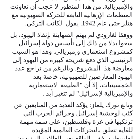
والإمبريالية. من هذا المنظور لا عجب أن تعاونت
المنظمات الإرهابية التابعة للحركة الصهيونية مع
هتلر حتى عام 1942. يقول الكاتب التركي.
ووفقا لغارودي لم يهتم الصهاينة بإنقاذ اليهود، بل
سعوا بدلا من ذلك إلى تأسيس دولة إسرائيل
كمشروع استعماري وإمبريالي. وهذا هو السبب
الرئيسي الذي دفع شريحة كبيرة من اليهود إلى
معارضة هذا المشروع. وبالرغم من تراجع عدد
اليهود المعارضين للصهيونية، خاصة بعد
الخمسينيات، إلا أن "الطبيعة الاستعمارية
والإمبريالية لإسرائيل" لم تتغير أبدا.
وتابع تورك يلماز: يؤكد العديد من المتابعين عن
كثب لوحشية إسرائيل وجرائم الحرب التي
ترتكبها في غزة وفلسطين، على سمة مهمة
للغاية تتعلق بالتحركات العالمية المؤيدة
لفلسطين. ففي الواقع يعبر الطلاب المؤيدون